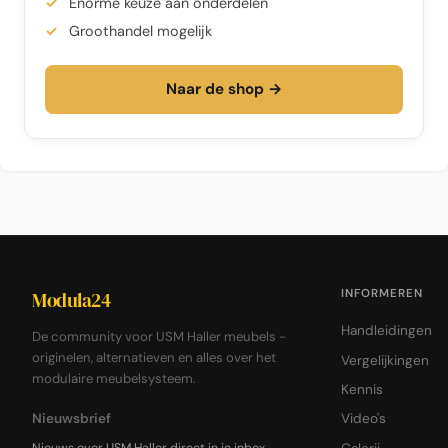
Enorme keuze aan onderdelen
Groothandel mogelijk
Naar de shop →
INFORMEREN
Modula24
Handleidingen
De community voor USM Haller meubels -
originelen, alternatieven en alles over het
Vergelijkingen
modulaire meubelsysteem.
Kennis
Nieuwsbrief
Video's
Nieuws over USM Haller direct in je inbox.