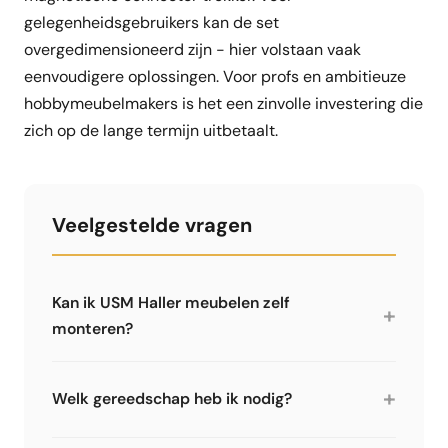
gelegenheidsgebruikers kan de set
overgedimensioneerd zijn - hier volstaan vaak
eenvoudigere oplossingen. Voor profs en ambitieuze
hobbymeubelmakers is het een zinvolle investering die
zich op de lange termijn uitbetaalt.
Veelgestelde vragen
Kan ik USM Haller meubelen zelf
+
monteren?
Ja, met het juiste gereedschap is het goed te
doen. Het insteeksysteem is logisch. Je hebt
+
Welk gereedschap heb ik nodig?
echter speciaal gereedschap nodig - een
normale gereedschapskist volstaat niet. We
Voor montage: minstens de 5-delige