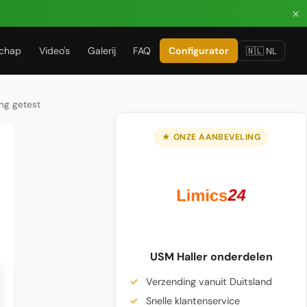
×
chap
Video's
Galerij
FAQ
Configurator
🇳🇱 NL
ing getest
★ ONZE AANBEVELING
USM Haller onderdelen
Verzending vanuit Duitsland
Snelle klantenservice