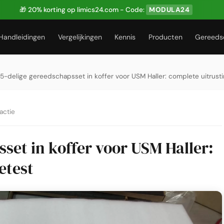
🎁 20% korting op limics24.com - Code:
MODULA24
Handleidingen
Vergelijkingen
Kennis
Producten
Gereeds
15-delige gereedschapsset in koffer voor USM Haller: complete uitrust
actie
sset in koffer voor USM Haller:
etest