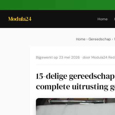
Modula24
Home
Home
›
Gereedschap
› 
Bijgewerkt op 23 mei 2026
·
door Modula24 Red
15-delige gereedschap
complete uitrusting g