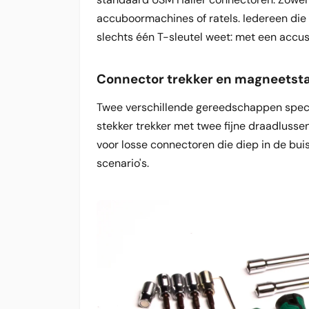
accuboormachines of ratels. Iedereen die
slechts één T-sleutel weet: met een accus
Connector trekker en magneetst
Twee verschillende gereedschappen specif
stekker trekker met twee fijne draadluss
voor losse connectoren die diep in de bu
scenario's.