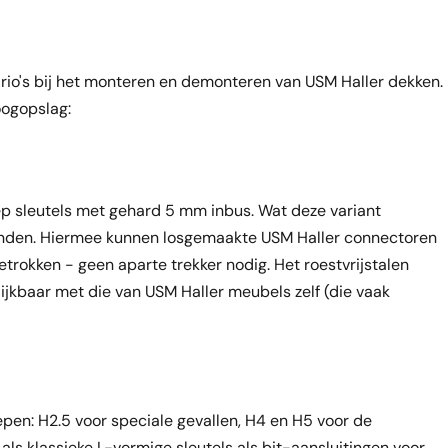
rio's bij het monteren en demonteren van USM Haller dekken.
oogopslag:
ep sleutels met gehard 5 mm inbus. Wat deze variant
einden. Hiermee kunnen losgemaakte USM Haller connectoren
etrokken - geen aparte trekker nodig. Het roestvrijstalen
jkbaar met die van USM Haller meubels zelf (die vaak
epen: H2.5 voor speciale gevallen, H4 en H5 voor de
ls klassieke L-vormige sleutels als bit-aansluitingen voor