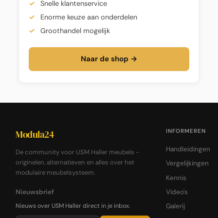
Snelle klantenservice
Enorme keuze aan onderdelen
Groothandel mogelijk
Naar de shop →
INFORMEREN
Modula24
Handleidingen
De community voor USM Haller meubels -
originelen, alternatieven en alles over het
Vergelijkingen
modulaire meubelsysteem.
Kennis
Nieuwsbrief
Video's
Nieuws over USM Haller direct in je inbox.
Galerij