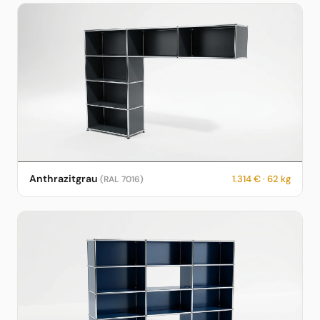
USM Haller Sideboard in Anthrazitgrau – RAL 7016 – 1.314 € – 62
Anthrazitgrau
1.314 € · 62 kg
(RAL 7016)
kg – fotorealistische KI-Vorschau