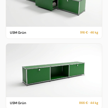
USM Haller Sideboard in USM Grün – 916 € – 46 kg –
USM Grün
916 € · 46 kg
fotorealistische KI-Vorschau
USM Haller Sideboard in USM Grün – 866 € – 44 kg –
USM Grün
866 € · 44 kg
fotorealistische KI-Vorschau