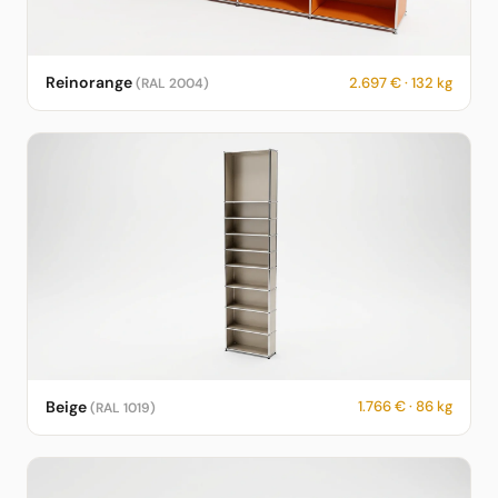
USM Haller Sideboard in Reinorange – RAL 2004 – 2.697 € – 132
Reinorange
2.697 € · 132 kg
(RAL 2004)
kg – fotorealistische KI-Vorschau
USM Haller Sideboard in Beige – RAL 1019 – 1.766 € – 86 kg –
Beige
1.766 € · 86 kg
(RAL 1019)
fotorealistische KI-Vorschau