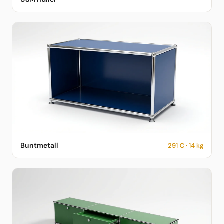
Vorschau
USM Haller Sideboard in Buntmetall – 291 € – 14 kg –
Buntmetall
291 € · 14 kg
fotorealistische KI-Vorschau