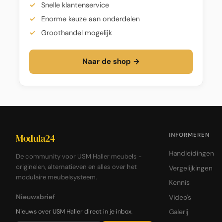
Snelle klantenservice
Enorme keuze aan onderdelen
Groothandel mogelijk
Naar de shop →
INFORMEREN
Modula24
Handleidingen
De community voor USM Haller meubels -
originelen, alternatieven en alles over het
Vergelijkingen
modulaire meubelsysteem.
Kennis
Nieuwsbrief
Video's
Nieuws over USM Haller direct in je inbox.
Galerij