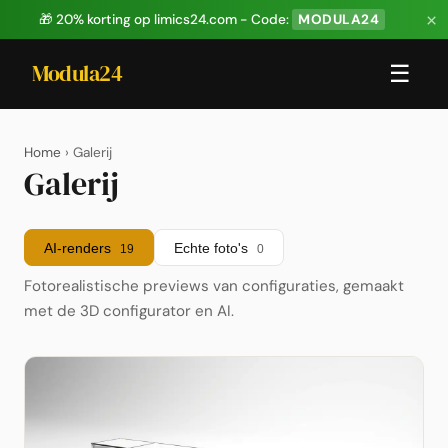
×
🎁 20% korting op limics24.com - Code:
MODULA24
Modula24
☰
Home
› Galerij
Galerij
AI-renders
Echte foto's
19
0
Fotorealistische previews van configuraties, gemaakt
met de 3D configurator en AI.