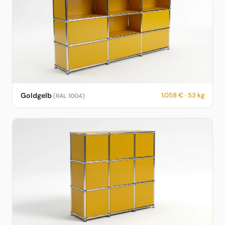
USM Haller Sideboard in Goldgelb – RAL 1004 – 1.058 € – 53 kg
Goldgelb
1.058 € · 53 kg
(RAL 1004)
– fotorealistische KI-Vorschau