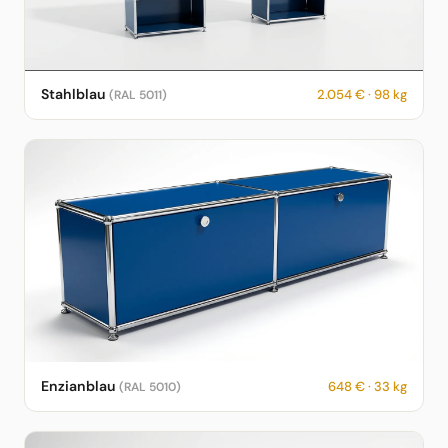
USM Haller Sideboard in Stahlblau – RAL 5011 – 2.054 € – 98 kg
Stahlblau
2.054 € · 98 kg
(RAL 5011)
– fotorealistische KI-Vorschau
USM Haller Sideboard in Enzianblau – RAL 5010 – 648 € – 33 kg
Enzianblau
648 € · 33 kg
(RAL 5010)
– fotorealistische KI-Vorschau