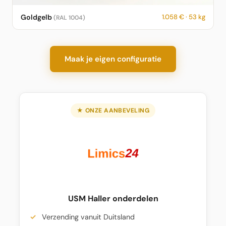
USM Haller Sideboard in Goldgelb – RAL 1004 – 1.058 € – 53 kg
Goldgelb
1.058 € · 53 kg
(RAL 1004)
– fotorealistische KI-Vorschau
Maak je eigen configuratie
★ ONZE AANBEVELING
USM Haller onderdelen
Verzending vanuit Duitsland