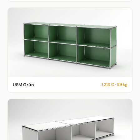
USM Haller Sideboard in USM Grün – 1.213 € – 59 kg –
USM Grün
1.213 € · 59 kg
fotorealistische KI-Vorschau