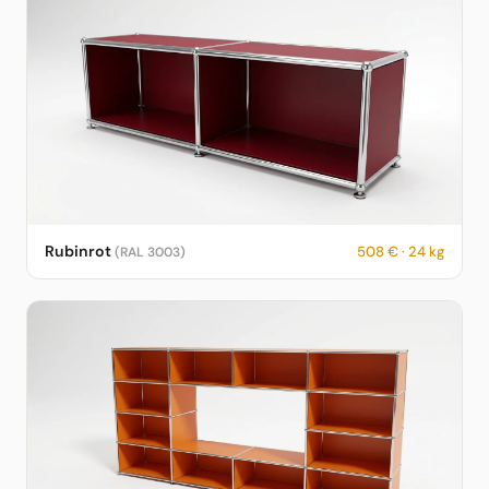
USM Haller Sideboard in Rubinrot – RAL 3003 – 508 € – 24 kg –
Rubinrot
508 € · 24 kg
(RAL 3003)
fotorealistische KI-Vorschau