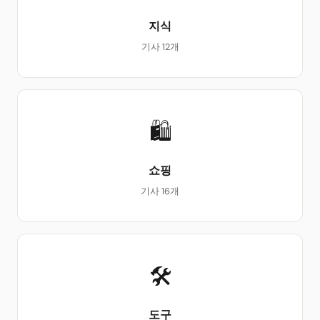
지식
기사 12개
🛍
쇼핑
기사 16개
🛠
도구