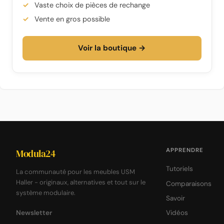
Vaste choix de pièces de rechange
Vente en gros possible
Voir la boutique →
APPRENDRE
Modula24
Tutoriels
La communauté pour les meubles USM
Haller - originaux, alternatives et tout sur le
Comparaisons
système modulaire.
Savoir
Newsletter
Vidéos