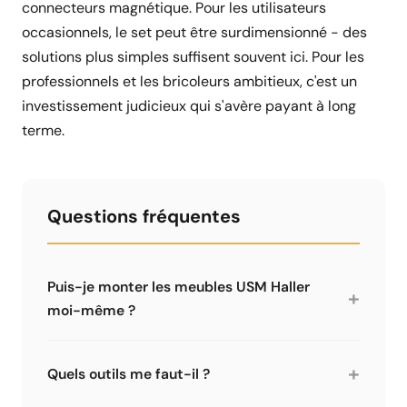
connecteurs magnétique. Pour les utilisateurs
occasionnels, le set peut être surdimensionné - des
solutions plus simples suffisent souvent ici. Pour les
professionnels et les bricoleurs ambitieux, c'est un
investissement judicieux qui s'avère payant à long
terme.
Questions fréquentes
Puis-je monter les meubles USM Haller
+
moi-même ?
Oui, avec les bons outils c'est tout à fait
faisable. Le système enfichable est logique. Il
+
Quels outils me faut-il ?
faut cependant des outils spéciaux - une boîte
à outils standard ne suffit pas. Nous