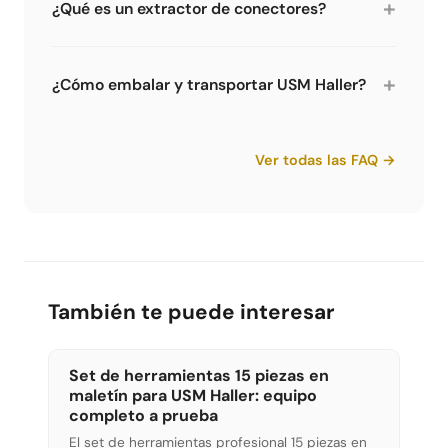
+
¿Qué es un extractor de conectores?
menos el set de 5 piezas.
el maletín con trinquete y extractor de
conectores. Para la 1ª generación USM Haller,
Una herramienta especial para retirar
Limics24 ofrece un extractor dedicado.
conectores atascados de tubos USM Haller. Lo
+
¿Cómo embalar y transportar USM Haller?
colocas, giras y el conector sale limpiamente.
Sin él hay que martillar, lo que puede dañar los
Mejor transportar en piezas individuales. Afloja
tubos. Disponible en Limics24 para ambas
los conectores con el extractor, envuelve tubos
Ver todas las FAQ →
generaciones.
y paneles por separado en mantas o plástico
de burbujas. Esto evita arañazos en el
termolacado y facilita mucho el transporte.
También te puede interesar
Set de herramientas 15 piezas en
maletín para USM Haller: equipo
completo a prueba
El set de herramientas profesional 15 piezas en