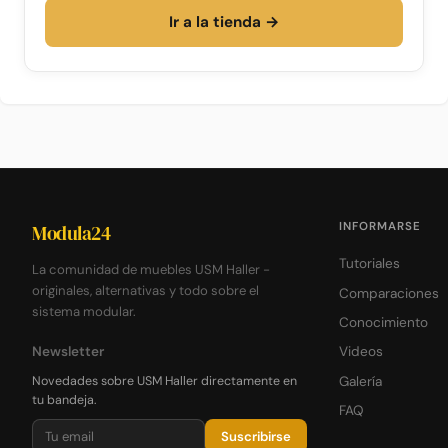
Ir a la tienda →
INFORMARSE
Modula24
Tutoriales
La comunidad de muebles USM Haller -
originales, alternativas y todo sobre el
Comparaciones
sistema modular.
Conocimiento
Newsletter
Videos
Novedades sobre USM Haller directamente en
Galería
tu bandeja.
FAQ
Suscribirse