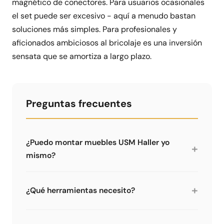
magnético de conectores. Para usuarios ocasionales
el set puede ser excesivo - aquí a menudo bastan
soluciones más simples. Para profesionales y
aficionados ambiciosos al bricolaje es una inversión
sensata que se amortiza a largo plazo.
Preguntas frecuentes
¿Puedo montar muebles USM Haller yo
+
mismo?
Sí, con las herramientas adecuadas es
perfectamente factible. El sistema de enchufe
+
¿Qué herramientas necesito?
es lógico. Sin embargo, necesitas herramientas
especializadas - una caja de herramientas
Para el montaje: al menos el set de 5 piezas de
normal no es suficiente. Recomendamos al
Limics24. Para más comodidad y desmontaje: