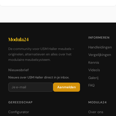
INFORMEREN
Modula24
Handleidingen
De community voor USM Haller meubels -
originelen, alternatieven en alles over het
Vergelijkingen
modulaire meubelsysteem.
Kennis
Nieuwsbrief
Video's
Nieuws over USM Haller direct in je inbox.
Galerij
FAQ
Aanmelden
GEREEDSCHAP
MODULA24
Configurator
Over ons