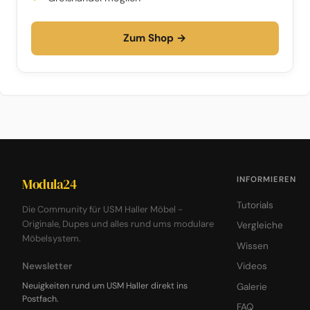
Zum Shop →
INFORMIEREN
Modula24
Tutorials
Die Community für USM Haller Möbel -
Originale, Dupes und alles rund ums modulare
Vergleiche
Möbelsystem.
Wissen
Newsletter
Videos
Neuigkeiten rund um USM Haller direkt ins
Galerie
Postfach.
FAQ