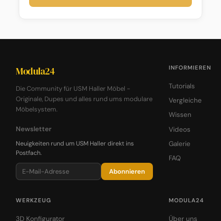
INFORMIEREN
Modula24
Tutorials
Die Community für USM Haller Möbel -
Originale, Dupes und alles rund ums modulare
Vergleiche
Möbelsystem.
Wissen
Newsletter
Videos
Neuigkeiten rund um USM Haller direkt ins
Galerie
Postfach.
FAQ
Abonnieren
WERKZEUG
MODULA24
3D Konfigurator
Über uns