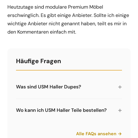
Heutzutage sind modulare Premium Möbel
erschwinglich. Es gibt einige Anbieter. Sollte ich einige
wichtige Anbieter nicht genannt haben, teilt es mir in
den Kommentaren einfach mit.
Häufige Fragen
+
Was sind USM Haller Dupes?
Dupes sind Nachbauten oder Alternativen, die
dem USM Haller System ähnlich sehen. Sie
+
Wo kann ich USM Haller Teile bestellen?
verwenden kompatible oder ähnliche Teile zu
günstigeren Preisen. Auf Modula24 vergleichen
Modula24 verkauft selbst nichts. Es gibt
wir verschiedene Alternativen und zeigen,
verschiedene Händler für USM Haller
Alle FAQs ansehen →
welche sich lohnen.
kompatible Ersatzteile - z.B. Limics24 (unserer