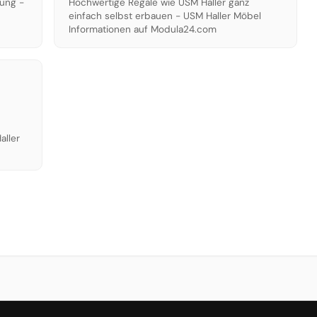
tung -
Hochwertige Regale wie USM Haller ganz
einfach selbst erbauen - USM Haller Möbel
Informationen auf Modula24.com
aller