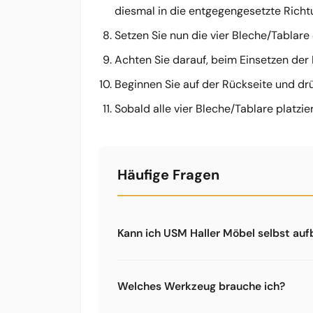
diesmal in die entgegengesetzte Richt
Setzen Sie nun die vier Bleche/Tablare 
Achten Sie darauf, beim Einsetzen der 
Beginnen Sie auf der Rückseite und dr
Sobald alle vier Bleche/Tablare platzie
Häufige Fragen
Kann ich USM Haller Möbel selbst au
Ja, mit dem richtigen Werkzeug ist der
aufgebaut. Du brauchst allerdings Spez
Welches Werkzeug brauche ich?
Wir empfehlen mindestens das 5-teili