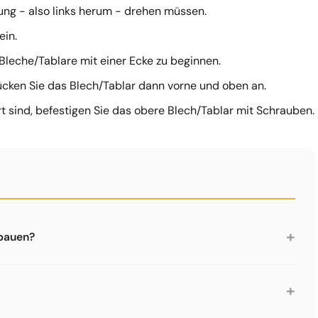
ung - also links herum - drehen müssen.
ein.
Bleche/Tablare mit einer Ecke zu beginnen.
ücken Sie das Blech/Tablar dann vorne und oben an.
rt sind, befestigen Sie das obere Blech/Tablar mit Schrauben.
+
fbauen?
 Aufbau gut machbar. Das Stecksystem ist logisch
ialwerkzeug - ein normaler Werkzeugkasten reicht nicht.
+
ge Werkzeugset.