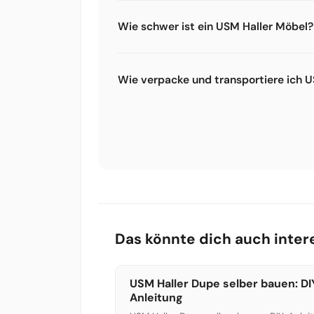
Für den Aufbau: mindestens das 5-teil
Arbeiten und Demontage: den Werkzeugk
Wie schwer ist ein USM Haller Möbel?
Generation USM Haller gibt es einen e
Ein einfaches 2-Fach-Sideboard wiegt c
wiegen. Unser 3D Konfigurator berech
Wie verpacke und transportiere ich U
Am besten in Einzelteilen transportier
und Tablare einzeln in Decken oder Luft
Pulverbeschichtung und macht den Tran
Das könnte dich auch inter
USM Haller Dupe selber bauen: DI
Anleitung