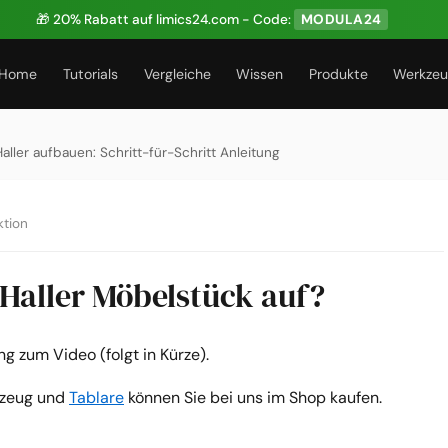
🎁 20% Rabatt auf limics24.com - Code:
MODULA24
Home
Tutorials
Vergleiche
Wissen
Produkte
Werkze
aller aufbauen: Schritt-für-Schritt Anleitung
tion
 Haller Möbelstück auf?
 zum Video (folgt in Kürze).
kzeug und
Tablare
können Sie bei uns im Shop kaufen.