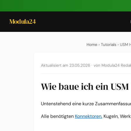
Modula24
Home
›
Tutorials
› USM H
Aktualisiert am 23.05.2026
·
von Modula24 Redak
Wie baue ich ein USM
Untenstehend eine kurze Zusammenfassung
Alle benötigten
Konnektoren
, Kugeln, Wer