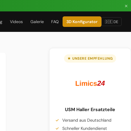
×
ug
Videos
Galerie
FAQ
3D Konfigurator
🇩🇪 DE
★ UNSERE EMPFEHLUNG
USM Haller Ersatzteile
Versand aus Deutschland
Schneller Kundendienst