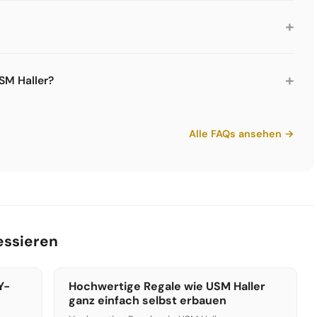
ige Werkzeugset von Limics24. Für komfortableres
offer mit Ratsche und Konnektorzieher. Für die erste
+
igenen Konnektorzieher bei Limics24.
a. 13-15 kg. Ein großes Regal mit 6 Fächern kann 40-60 kg
net das Gewicht automatisch.
+
SM Haller?
en. Die Konnektoren mit dem Konnektorzieher lösen, Rohre
polsterfolie wickeln. Das verhindert Kratzer auf der
Alle FAQs ansehen →
sport deutlich einfacher.
essieren
Y-
Hochwertige Regale wie USM Haller
ganz einfach selbst erbauen