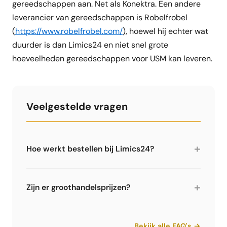
gereedschappen aan. Net als Konektra. Een andere
leverancier van gereedschappen is Robelfrobel
(
https://www.robelfrobel.com/
), hoewel hij echter wat
duurder is dan Limics24 en niet snel grote
hoeveelheden gereedschappen voor USM kan leveren.
Veelgestelde vragen
+
Hoe werkt bestellen bij Limics24?
Limics24 biedt onderdelen voor USM Haller
meubelen voor zelfmontage. Betaling op factuur
+
Zijn er groothandelsprijzen?
(geen risico), verzending duurt 3-5 werkdagen
via DB Schenker of DHL vanuit het magazijn in
Ja, Limics24 biedt groothandelsprijzen met tot
Duitsland.
50% korting voor grote hoeveelheden. Vooral
Bekijk alle FAQ's →