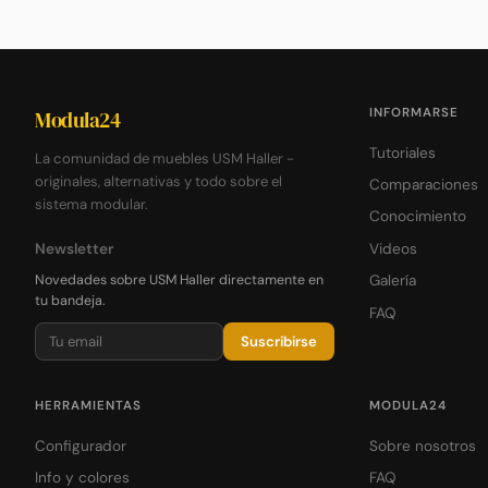
INFORMARSE
Modula24
Tutoriales
La comunidad de muebles USM Haller -
originales, alternativas y todo sobre el
Comparaciones
sistema modular.
Conocimiento
Newsletter
Videos
Novedades sobre USM Haller directamente en
Galería
tu bandeja.
FAQ
Suscribirse
HERRAMIENTAS
MODULA24
Configurador
Sobre nosotros
Info y colores
FAQ