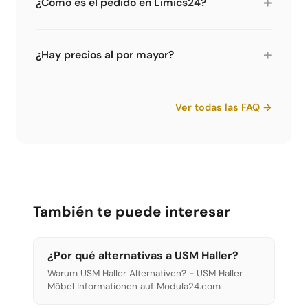
+
¿Cómo es el pedido en Limics24?
Limics24 ofrece piezas para muebles USM
Haller para auto-montaje. El pago es por factura
+
¿Hay precios al por mayor?
(sin riesgo), el envío tarda 3-5 días laborables
vía DB Schenker o DHL desde el almacén en
Sí, Limics24 ofrece precios al por mayor con
Alemania.
hasta 50% de descuento para grandes
Ver todas las FAQ →
cantidades. Especialmente interesante para
instaladores, arquitectos y empresas.
También te puede interesar
¿Por qué alternativas a USM Haller?
Warum USM Haller Alternativen? - USM Haller
Möbel Informationen auf Modula24.com