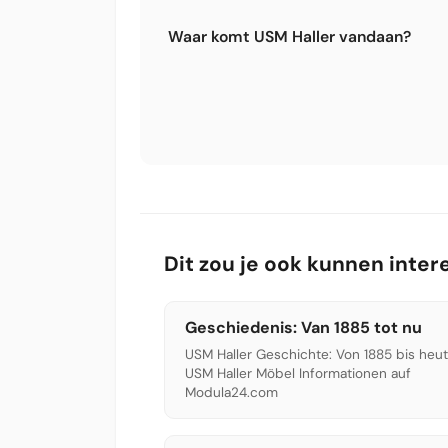
Bij normaal gebruik en onderhoud gaa
de jaren 70 en 80 zijn vandaag nog in g
Waar komt USM Haller vandaan?
van het hele meubel. Dat maakt USM Ha
USM Haller werd in 1963 ontwikkeld door
(Ulrich Schärer Münsingen). Oorspronk
hoofdkantoor, is het vandaag een desi
Art in New York.
Dit zou je ook kunnen inte
Geschiedenis: Van 1885 tot nu
USM Haller Geschichte: Von 1885 bis heut
USM Haller Möbel Informationen auf
Modula24.com