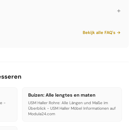
n USM Haller meubelen decennia mee. Veel meubelen uit
ebruik. Bij slijtage worden onderdelen vervangen in plaats
+
ller bijzonder duurzaam.
 de Zwitserse architect Fritz Haller voor het bedrijf USM
elijk ontworpen als kantoorsysteem voor hun eigen
Bekijk alle FAQ's →
gnklassieker en bevindt het zich in het Museum of Modern
resseren
Buizen: Alle lengtes en maten
e -
USM Haller Rohre: Alle Längen und Maße im
Überblick - USM Haller Möbel Informationen auf
Modula24.com