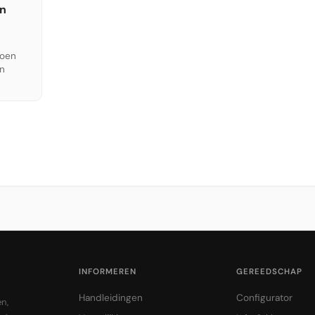
en
roen
in
INFORMEREN
GEREEDSCHAP
Handleidingen
Configurator
n,