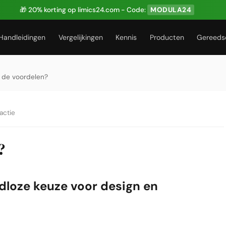
🎁 20% korting op limics24.com - Code:
MODULA24
Handleidingen
Vergelijkingen
Kennis
Producten
Gereeds
n de voordelen?
actie
?
jdloze keuze voor design en