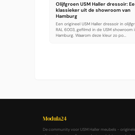
Olijfgroen USM Haller dressoir: E
klassieker uit de showroom van
Hamburg
Een origineel USM Haller dressoir in olijfg
RAL 6003, gefilmd in de USM showroom 
Hamburg. Waarom deze kleur zo po...
Modula24
De community voor USM Haller meubels - originele