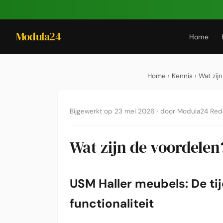
Modula24
Home
Home
›
Kennis
› Wat zij
Bijgewerkt op 23 mei 2026
·
door Modula24 Red
Wat zijn de voordelen
USM Haller meubels: De ti
functionaliteit