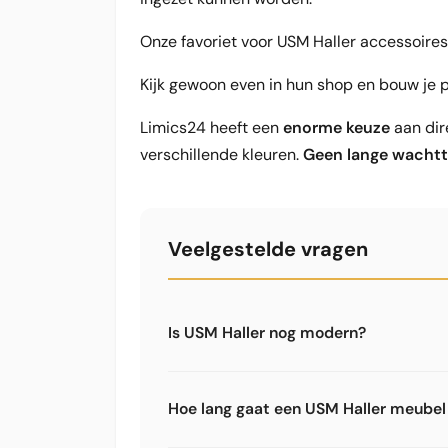
Onze favoriet voor USM Haller accessoires
Kijk gewoon even in hun shop en bouw je
Limics24 heeft een
enorme keuze
aan dir
verschillende kleuren.
Geen lange wachtt
Veelgestelde vragen
Is USM Haller nog modern?
Ja. USM Haller staat al meer dan 60 ja
designklassieker. Het modulaire syst
Hoe lang gaat een USM Haller meube
meubelen gaan decennia mee. Dat is p