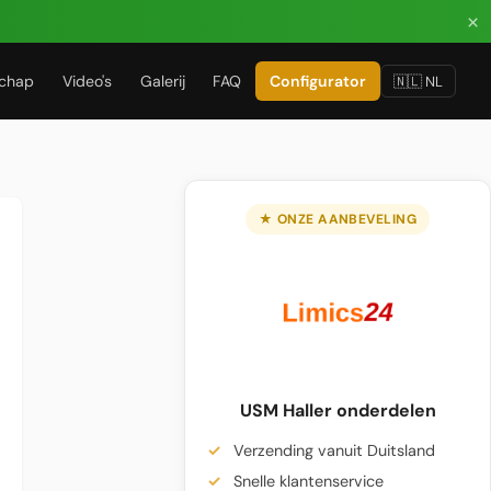
×
chap
Video's
Galerij
FAQ
Configurator
🇳🇱 NL
★ ONZE AANBEVELING
USM Haller onderdelen
Verzending vanuit Duitsland
Snelle klantenservice