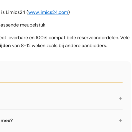
 is Limics24 (
www.limics24.com
)
 passende meubelstuk!
ect leverbare en 100% compatibele reserveonderdelen. Vele
ijden
van 8-12 weken zoals bij andere aanbieders.
+
ar op de markt en wordt beschouwd als een tijdloze
eem past zich aan veranderende woonbehoeften aan, en de
+
l mee?
recies wat USM Haller duurzaam en modern maakt.