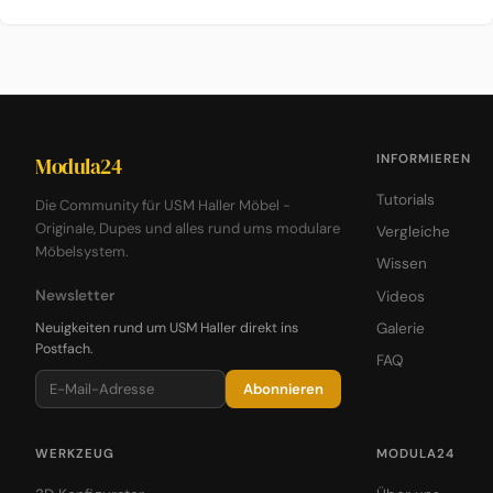
INFORMIEREN
Modula24
Tutorials
Die Community für USM Haller Möbel -
Originale, Dupes und alles rund ums modulare
Vergleiche
Möbelsystem.
Wissen
Newsletter
Videos
Neuigkeiten rund um USM Haller direkt ins
Galerie
Postfach.
FAQ
Abonnieren
WERKZEUG
MODULA24