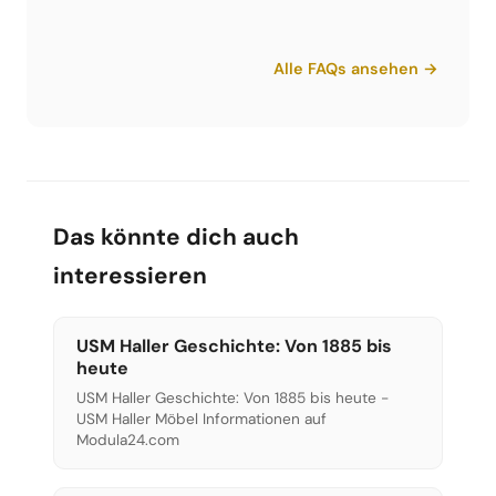
Einsatz. Bei Verschleiß lassen sich einzelne Teile
USM Haller wurde 1963 vom Schweizer
austauschen, statt das ganze Möbel zu
Architekten Fritz Haller für das Unternehmen
Alle FAQs ansehen →
ersetzen. Das macht USM Haller besonders
USM (Ulrich Schärer Münsingen) entwickelt.
langlebig.
Ursprünglich als Bürosystem für die eigene
Firmenzentrale entworfen, ist es heute ein
Designklassiker und steht im Museum of
Modern Art in New York.
Das könnte dich auch
interessieren
USM Haller Geschichte: Von 1885 bis
heute
USM Haller Geschichte: Von 1885 bis heute -
USM Haller Möbel Informationen auf
Modula24.com