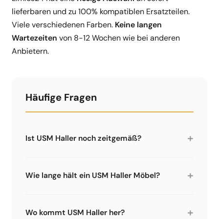
lieferbaren und zu 100% kompatiblen Ersatzteilen.
Viele verschiedenen Farben.
Keine langen
Wartezeiten
von 8-12 Wochen wie bei anderen
Anbietern.
Häufige Fragen
+
Ist USM Haller noch zeitgemäß?
Ja. USM Haller ist seit über 60 Jahren auf dem
Markt und gilt als zeitloser Designklassiker. Das
+
Wie lange hält ein USM Haller Möbel?
modulare System ermöglicht Anpassungen an
veränderte Wohnbedürfnisse, die Möbel halten
Bei normaler Nutzung und Pflege halten USM
Jahrzehnte. Genau das macht USM Haller
Haller Möbel Jahrzehnte. Viele Möbel aus den
+
Wo kommt USM Haller her?
nachhaltig und zeitgemäß.
70er und 80er Jahren sind heute noch im