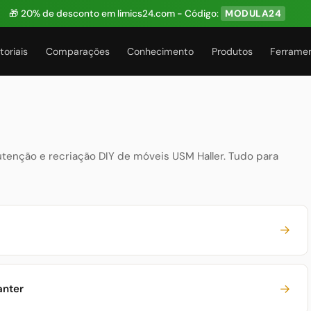
🎁 20% de desconto em limics24.com - Código:
MODULA24
toriais
Comparações
Conhecimento
Produtos
Ferrame
enção e recriação DIY de móveis USM Haller. Tudo para
→
→
anter