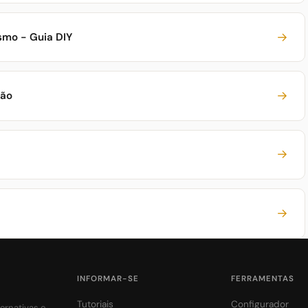
→
smo - Guia DIY
→
ção
→
→
INFORMAR-SE
FERRAMENTAS
Tutoriais
Configurador
ernativas e