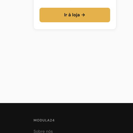
Ir à loja →
MODULA24
Sobre nós