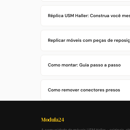
Réplica USM Haller: Construa você me
Replicar móveis com peças de reposi
Como montar: Guia passo a passo
Como remover conectores presos
Modula24
A comunidade de móveis USM Haller - originais, alt