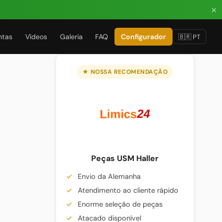
×
ntas
Vídeos
Galeria
FAQ
Configurador
🇧🇷 PT
★ NOSSA RECOMENDAÇÃO
Peças USM Haller
Envio da Alemanha
Atendimento ao cliente rápido
Enorme seleção de peças
Atacado disponível