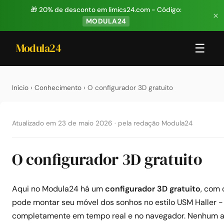
🎁 20% de desconto em limics24.com - Código:
×
MODULA24
Modula24
☰
Início
›
Conhecimento
› O configurador 3D gratuito
Atualizado em 23 de maio 2026
·
pela redação Modula24
O configurador 3D gratuito
Aqui no Modula24 há um
configurador 3D gratuito
, com 
pode montar seu móvel dos sonhos no estilo USM Haller -
completamente em tempo real e no navegador. Nenhum 