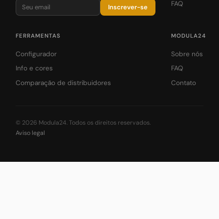
FAQ
Inscrever-se
FERRAMENTAS
MODULA24
Configurador
Sobre nós
Info e cores
FAQ
Comparação de distribuidores
Contato
© 2026 Modula24. Todos os direitos reservados.
Aviso legal