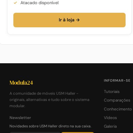
Atacado disponível
Ir à loja →
INFORMAR-SE
Modula24
Tutoriais
A comunidade de móveis USM Haller -
originais, alternativas e tudo sobre o sistema
Comparações
modular.
Conhecimento
Newsletter
Vídeos
Novidades sobre USM Haller direto na sua caixa.
Galeria