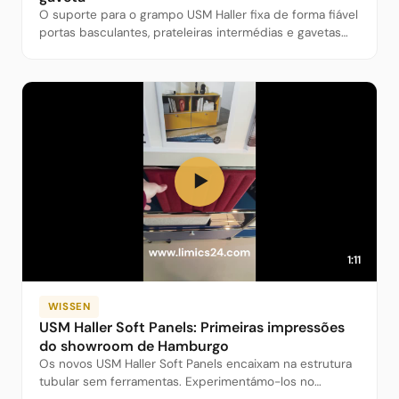
O suporte para o grampo USM Haller fixa de forma fiável
portas basculantes, prateleiras intermédias e gavetas
telescópicas ao tubo, sem furar e reversível. Para a 2a
geração.
▶
1:11
WISSEN
USM Haller Soft Panels: Primeiras impressões
do showroom de Hamburgo
Os novos USM Haller Soft Panels encaixam na estrutura
tubular sem ferramentas. Experimentámo-los no