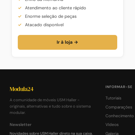
Atendimento ao cliente rápido
Enorme seleção de peças
Atacado disponível
Ir à loja →
INFORMAR-SE
Modula24
Tutoriais
A comunidade de móveis USM Haller -
originais, alternativas e tudo sobre o sistema
Comparações
modular.
Conhecimento
Newsletter
Vídeos
Novidades sobre USM Haller direto na sua caixa.
Galeria