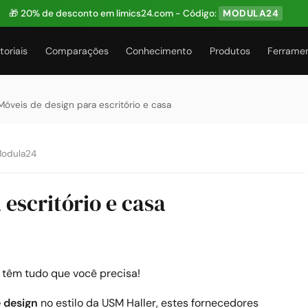
🎁 20% de desconto em limics24.com - Código:
MODULA24
toriais
Comparações
Conhecimento
Produtos
Ferrame
Móveis de design para escritório e casa
Modula24
 escritório e casa
têm tudo que você precisa!
 design
no estilo da USM Haller, estes fornecedores