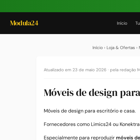
Modula24
Início
Tu
Início
›
Loja & Ofertas
› 
Atualizado em 23 de maio 2026
·
pela redação 
Móveis de design para
Móveis de design para escritório e casa.
Fornecedores como Limics24 ou Konektra 
Especialmente para reproduzir
móveis de