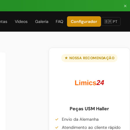
×
ntas
Vídeos
Galeria
FAQ
Configurador
🇧🇷 PT
★ NOSSA RECOMENDAÇÃO
Peças USM Haller
Envio da Alemanha
Atendimento ao cliente rápido