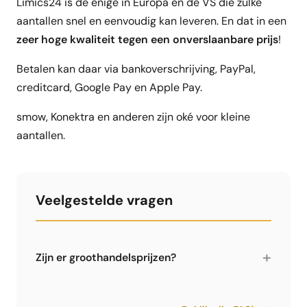
Limics24 is de enige in Europa en de VS die zulke
aantallen snel en eenvoudig kan leveren. En dat in een
zeer hoge kwaliteit tegen een onverslaanbare prijs
!
Betalen kan daar via bankoverschrijving, PayPal,
creditcard, Google Pay en Apple Pay.
smow, Konektra en anderen zijn oké voor kleine
aantallen.
Veelgestelde vragen
+
Zijn er groothandelsprijzen?
Ja, Limics24 biedt groothandelsprijzen met tot
50% korting voor grote hoeveelheden. Vooral