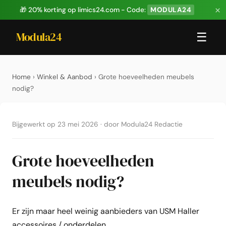
×
🎁 20% korting op limics24.com - Code:
MODULA24
Modula24
☰
Home
›
Winkel & Aanbod
› Grote hoeveelheden meubels
nodig?
Bijgewerkt op 23 mei 2026
·
door Modula24 Redactie
Grote hoeveelheden
meubels nodig?
Er zijn maar heel weinig aanbieders van USM Haller
accessoires / onderdelen.