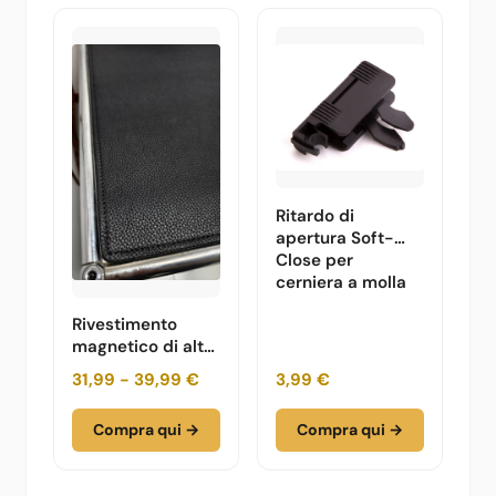
Ritardo di
apertura Soft-
Close per
cerniera a molla
Rivestimento
magnetico di alta
qualità in
31,99 - 39,99 €
3,99 €
similpelle
Compra qui →
Compra qui →