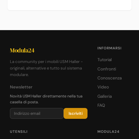
INFORMARSI
Modula24
Tutorial
La community per i mobili USM Haller -
originali, alternative e tutto sul sistema
Confronti
modulare.
Conoscenza
Newsletter
Video
Novità USM Haller direttamente nella tua
Galleria
casella di posta.
FAQ
Iscriviti
UTENSILI
MODULA24