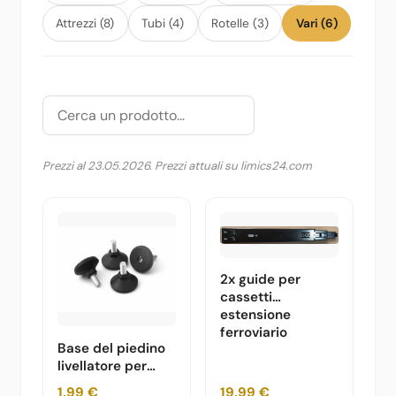
Attrezzi (8)
Tubi (4)
Rotelle (3)
Vari (6)
Prezzi al 23.05.2026. Prezzi attuali su limics24.com
2x guide per
cassetti
estensione
ferroviario
Base del piedino
livellatore per
mobili
1,99 €
19,99 €