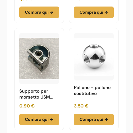
Compra qui →
Compra qui →
Pallone - pallone
Supporto per
sostitutivo
morsetto USM
Haller - Classico
0,90 €
3,50 €
del design
Compra qui →
Compra qui →