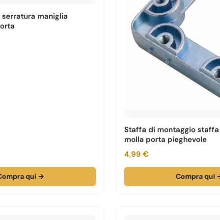
o serratura maniglia
porta
Staffa di montaggio staffa
molla porta pieghevole
4,99 €
Compra qui →
Compra qui 