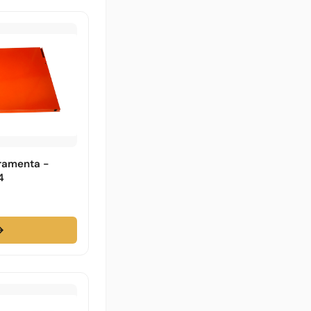
rramenta -
4
→