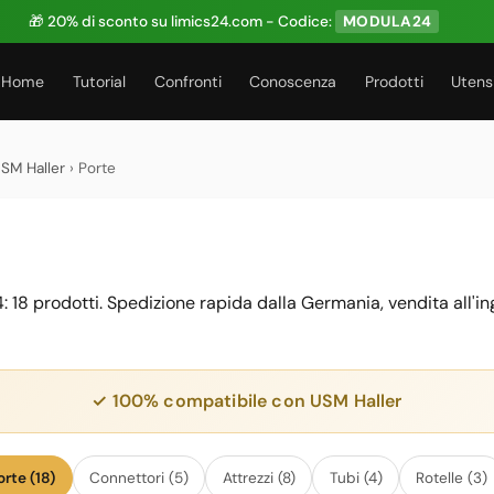
🎁 20% di sconto su limics24.com - Codice:
MODULA24
Home
Tutorial
Confronti
Conoscenza
Prodotti
Utensi
USM Haller
› Porte
: 18 prodotti. Spedizione rapida dalla Germania, vendita all'i
✓ 100% compatibile con USM Haller
orte (18)
Connettori (5)
Attrezzi (8)
Tubi (4)
Rotelle (3)