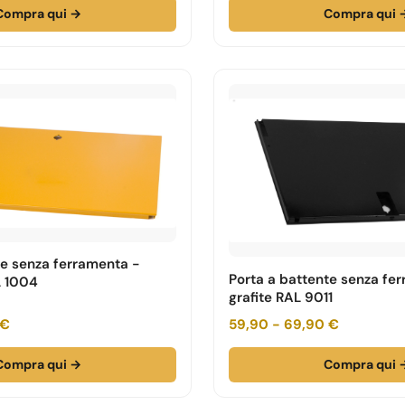
Compra qui →
Compra qui 
te senza ferramenta -
Porta a battente senza fe
L 1004
grafite RAL 9011
 €
59,90 - 69,90 €
Compra qui →
Compra qui 