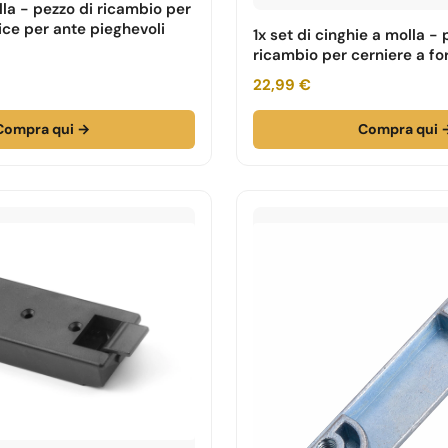
lla - pezzo di ricambio per
ice per ante pieghevoli
1x set di cinghie a molla - 
ricambio per cerniere a fo
pieghevoli
22,99 €
Compra qui →
Compra qui 