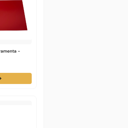
rramenta -
→