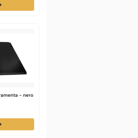
→
rramenta - nero
→