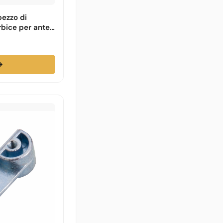
pezzo di
rbice per ante
→