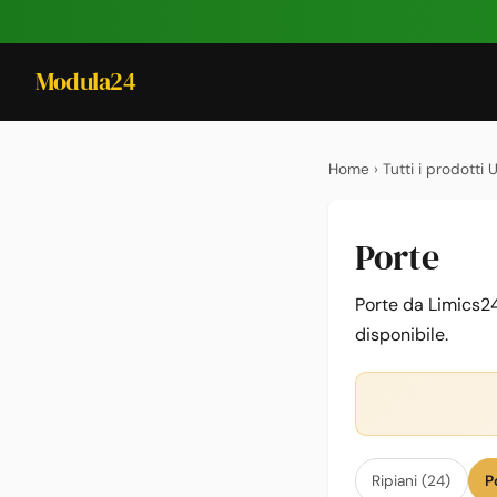
Modula24
Home
›
Tutti i prodotti 
Porte
Porte da Limics24
disponibile.
Ripiani (24)
P