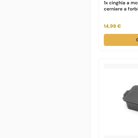
1x cinghia a mo
cerniere a forb
14,99 €