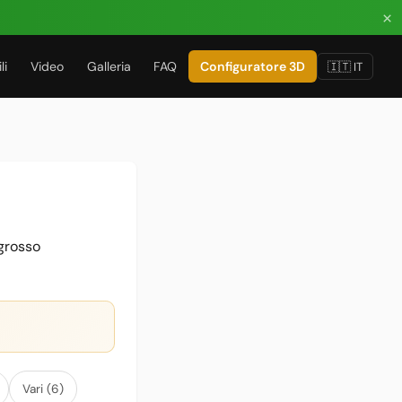
×
li
Video
Galleria
FAQ
Configuratore 3D
🇮🇹 IT
ngrosso
Vari (6)