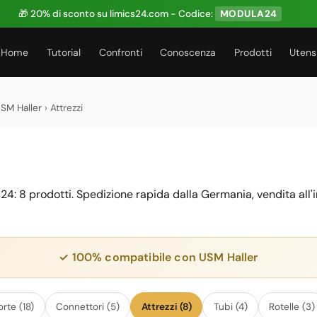
🎁 20% di sconto su limics24.com - Codice:
MODULA24
Home
Tutorial
Confronti
Conoscenza
Prodotti
Utensi
USM Haller
› Attrezzi
s24: 8 prodotti. Spedizione rapida dalla Germania, vendita all'
✓ 100% compatibile con USM Haller
orte (18)
Connettori (5)
Attrezzi (8)
Tubi (4)
Rotelle (3)