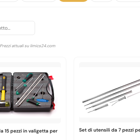
 Prezzi attuali su limics24.com
Set di utensili da 7 pezzi p
da 15 pezzi in valigetta per