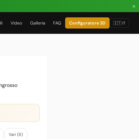
×
li
Video
Galleria
FAQ
Configuratore 3D
🇮🇹 IT
ingrosso
Vari (6)