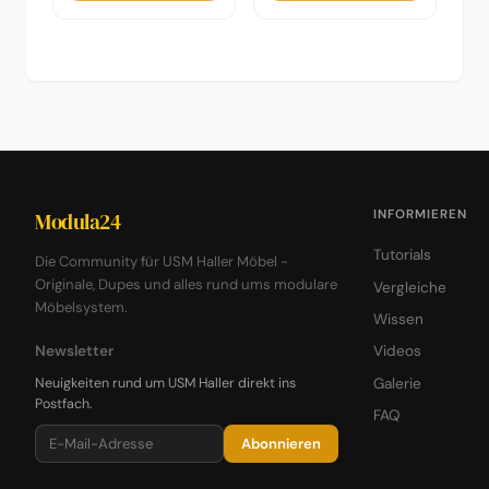
INFORMIEREN
Modula24
Tutorials
Die Community für USM Haller Möbel -
Originale, Dupes und alles rund ums modulare
Vergleiche
Möbelsystem.
Wissen
Newsletter
Videos
Neuigkeiten rund um USM Haller direkt ins
Galerie
Postfach.
FAQ
Abonnieren