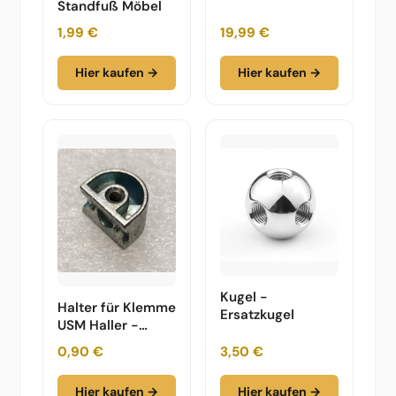
Standfuß Möbel
1,99 €
19,99 €
Hier kaufen →
Hier kaufen →
Kugel -
Halter für Klemme
Ersatzkugel
USM Haller -
Designklassiker
0,90 €
3,50 €
Hier kaufen →
Hier kaufen →