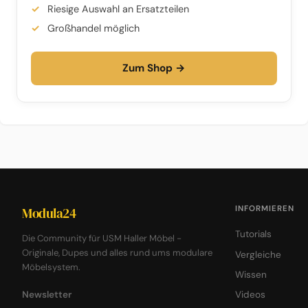
Riesige Auswahl an Ersatzteilen
Großhandel möglich
Zum Shop →
INFORMIEREN
Modula24
Tutorials
Die Community für USM Haller Möbel -
Originale, Dupes und alles rund ums modulare
Vergleiche
Möbelsystem.
Wissen
Newsletter
Videos