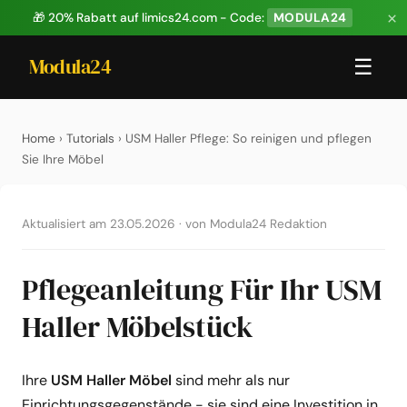
×
🎁 20% Rabatt auf limics24.com - Code:
MODULA24
Modula24
☰
Home
›
Tutorials
› USM Haller Pflege: So reinigen und pflegen
Sie Ihre Möbel
Aktualisiert am 23.05.2026
·
von Modula24 Redaktion
Pflegeanleitung Für Ihr USM
Haller Möbelstück
Ihre
USM Haller Möbel
sind mehr als nur
Einrichtungsgegenstände - sie sind eine Investition in