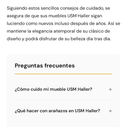
Siguiendo estos sencillos consejos de cuidado, se
asegura de que sus muebles USM Haller sigan
luciendo como nuevos incluso después de años. Así se
mantiene la elegancia atemporal de su clásico de
diseño y podrá disfrutar de su belleza día tras día.
Preguntas frecuentes
+
¿Cómo cuido mi mueble USM Haller?
Las superficies metálicas termolacadas son
robustas y fáciles de limpiar. Un paño húmedo
+
¿Qué hacer con arañazos en USM Haller?
con limpiador suave es suficiente para la
limpieza normal. No usar abrasivos. Para
Los arañazos pequeños se retocan con