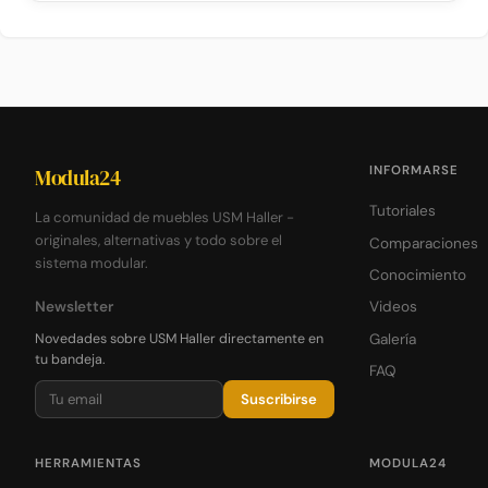
INFORMARSE
Modula24
Tutoriales
La comunidad de muebles USM Haller -
originales, alternativas y todo sobre el
Comparaciones
sistema modular.
Conocimiento
Newsletter
Videos
Novedades sobre USM Haller directamente en
Galería
tu bandeja.
FAQ
Suscribirse
HERRAMIENTAS
MODULA24