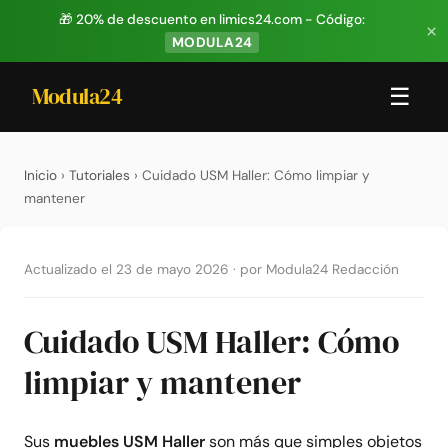
🎁 20% de descuento en limics24.com - Código:
×
MODULA24
Modula24
☰
Inicio
›
Tutoriales
› Cuidado USM Haller: Cómo limpiar y
mantener
Actualizado el 23 de mayo 2026
·
por Modula24 Redacción
Cuidado USM Haller: Cómo
limpiar y mantener
Sus
muebles USM Haller
son más que simples objetos