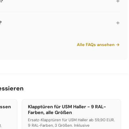
+
l?
hen sind robust und pflegeleicht. Für die normale
 mildem Reiniger. Keine Scheuermittel verwenden. Bei
+
?
oder eine Mischung aus Wasser und Spiritus im Verhältnis
ichtgrau, Mittelgrau, Anthrazitgrau, Graphitschwarz,
elb, Reinorange, Rubinrot, USM Braun, USM Beige und
Alle FAQs ansehen →
3D Konfigurator ausprobieren.
essieren
ussen
Klapptüren für USM Haller - 9 RAL-
Farben, alle Größen
Ersatz-Klapptüren für USM Haller ab 59,90 EUR.
9 RAL-Farben, 3 Größen. Inklusive
.