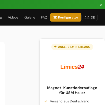
×
ug
Videos
Galerie
FAQ
3D Konfigurator
🇩🇪 DE
★ UNSERE EMPFEHLUNG
Magnet-Kunstlederauflage
für USM Haller
Versand aus Deutschland