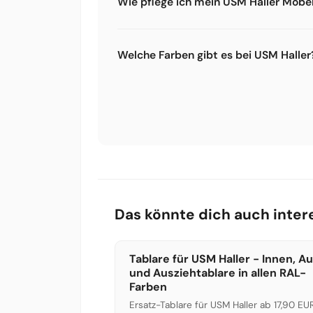
Wie pflege ich mein USM Haller Möbe
Die pulverbeschichteten Metalloberfläc
Reinigung reicht ein feuchtes Tuch mit
Welche Farben gibt es bei USM Haller
stärkerer Verschmutzung Glasreiniger 
10:1.
Es gibt 14 offizielle Farben: Reinweiß, L
Stahlblau, Enzianblau, Olivgrün, Goldg
Gentianblau. Alle Farben kannst du im 
Das könnte dich auch inter
Tablare für USM Haller - Innen, A
und Ausziehtablare in allen RAL-
Farben
Ersatz-Tablare für USM Haller ab 17,90 EUR