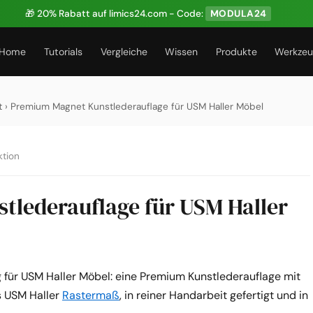
🎁 20% Rabatt auf limics24.com - Code:
MODULA24
Home
Tutorials
Vergleiche
Wissen
Produkte
Werkze
t
› Premium Magnet Kunstlederauflage für USM Haller Möbel
tion
lederauflage für USM Haller
 für USM Haller Möbel: eine Premium Kunstlederauflage mit
s USM Haller
Rastermaß
, in reiner Handarbeit gefertigt und in