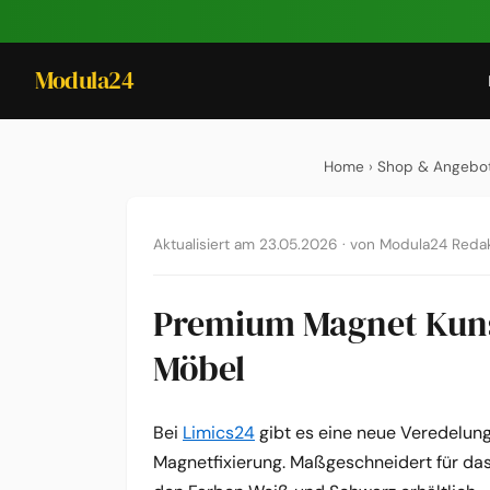
Modula24
Home
›
Shop & Angebo
Aktualisiert am 23.05.2026
·
von Modula24 Redak
Premium Magnet Kunst
Möbel
Bei
Limics24
gibt es eine neue Veredelung
Magnetfixierung. Maßgeschneidert für da