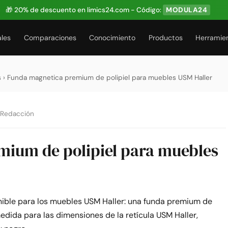
🎁 20% de descuento en limics24.com - Código:
MODULA24
ales
Comparaciones
Conocimiento
Productos
Herramie
s
› Funda magnetica premium de polipiel para muebles USM Haller
 Redacción
ium de polipiel para muebles
ible para los muebles USM Haller: una funda premium de
medida para las dimensiones de la retícula USM Haller,