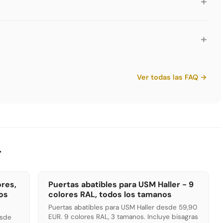
+
s son robustas y fáciles de limpiar. Un paño húmedo con
impieza normal. No usar abrasivos. Para suciedad fuerte,
+
ol en proporción 10:1.
nco puro, Gris claro, Gris medio, Gris antracita, Negro
e oliva, Amarillo dorado, Naranja puro, Rojo rubí, Marrón
Ver todas las FAQ →
 en nuestro configurador 3D.
r
ores,
Puertas abatibles para USM Haller - 9
los
colores RAL, todos los tamanos
Puertas abatibles para USM Haller desde 59,90
EUR. 9 colores RAL, 3 tamanos. Incluye bisagras
esde