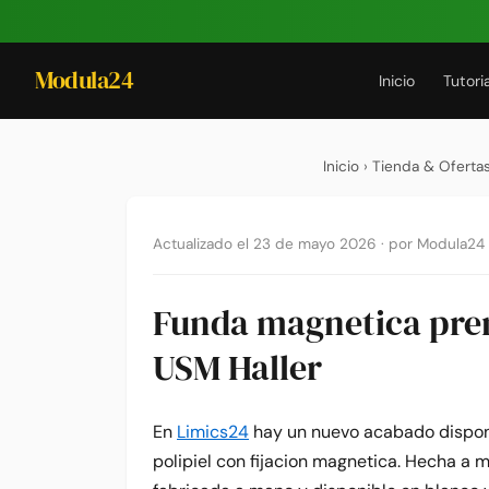
Modula24
Inicio
Tutori
Inicio
›
Tienda & Oferta
Actualizado el 23 de mayo 2026
·
por Modula24
Funda magnetica prem
USM Haller
En
Limics24
hay un nuevo acabado dispon
polipiel con fijacion magnetica. Hecha a 