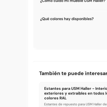
¿Cómo cuido mi mueble USM Haller?
Las superficies metálicas termolacada
limpiador suave es suficiente para la l
¿Qué colores hay disponibles?
limpiacristales o mezcla de agua y alcoh
Hay 14 colores oficiales USM Haller: Bla
grafito, Azul acero, Azul genciana, Verd
USM, Beige USM y más. Pruébalos todos
También te puede interesa
Estantes para USM Haller - Interi
exteriores y extraibles en todos 
colores RAL
Estantes de repuesto para USM Haller d