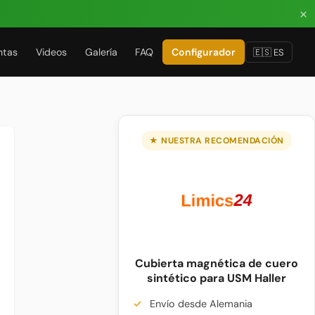
×
ntas
Videos
Galería
FAQ
Configurador
🇪🇸 ES
★ NUESTRA RECOMENDACIÓN
Cubierta magnética de cuero
sintético para USM Haller
Envío desde Alemania