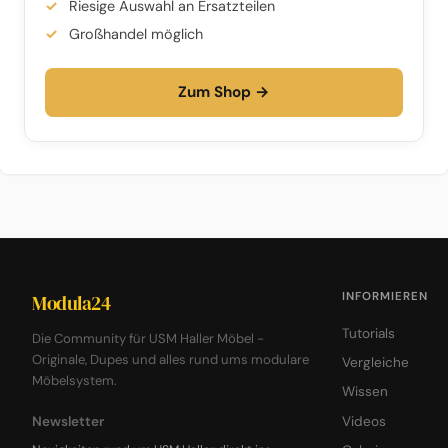
Riesige Auswahl an Ersatzteilen
Großhandel möglich
Zum Shop →
INFORMIEREN
Modula24
Tutorials
Die Community für USM Haller Möbel -
Originale, Dupes und alles rund ums modulare
Vergleiche
Möbelsystem.
Wissen
Newsletter
Videos