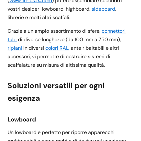
(
www.limics24.com
) potete assemblare secondo i
vostri desideri lowboard, highboard,
sideboard
,
librerie e molti altri scaffali.
Grazie a un ampio assortimento di sfere,
connettori
,
tubi
di diverse lunghezze (da 100 mm a 750 mm),
ripiani
in diversi
colori RAL
, ante ribaltabili e altri
accessori, vi permette di costruire sistemi di
scaffalature su misura di altissima qualità.
Soluzioni versatili per ogni
esigenza
Lowboard
Un lowboard è perfetto per riporre apparecchi
multimediali o come mobile di design nel soggiorno.