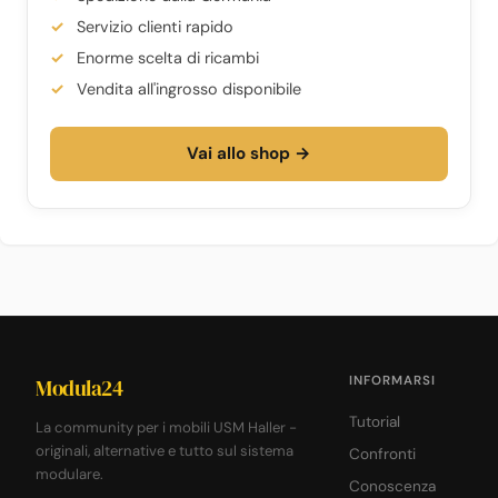
Servizio clienti rapido
Enorme scelta di ricambi
Vendita all'ingrosso disponibile
Vai allo shop →
INFORMARSI
Modula24
Tutorial
La community per i mobili USM Haller -
originali, alternative e tutto sul sistema
Confronti
modulare.
Conoscenza