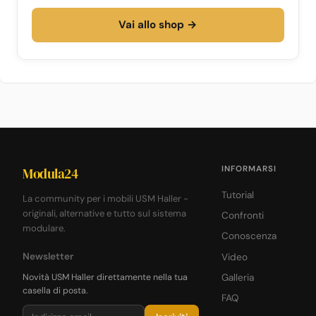
Vai allo shop →
INFORMARSI
Modula24
Tutorial
La community per i mobili USM Haller -
originali, alternative e tutto sul sistema
Confronti
modulare.
Conoscenza
Newsletter
Video
Novità USM Haller direttamente nella tua
Galleria
casella di posta.
FAQ