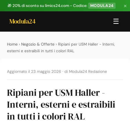
×
🎁 20% di sconto su limics24.com - Codice:
MODULA24
Modula24
☰
Home
›
Negozio & Offerte
› Ripiani per USM Haller - Interni,
esterni e estraibili in tutti i colori RAL
Aggiornato il 23 maggio 2026
·
di Modula24 Redazione
Ripiani per USM Haller -
Interni, esterni e estraibili
in tutti i colori RAL