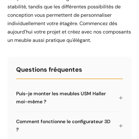
stabilité, tandis que les différentes possibilités de
conception vous permettent de personnaliser
individuellement votre étagère. Commencez dès
aujourd'hui votre projet et créez avec nos composants
un meuble aussi pratique qu'élégant.
Questions fréquentes
Puis-je monter les meubles USM Haller
+
moi-même ?
Oui, avec les bons outils c'est tout à fait
faisable. Le système enfichable est logique. Il
Comment fonctionne le configurateur 3D
+
faut cependant des outils spéciaux - une boîte
?
à outils standard ne suffit pas. Nous