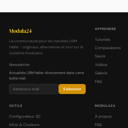
APPRENDRE
Modula24
Tutoriels
La communauté pour les meubles USM
Haller - originaux, alternatives et tout sur le
Comparaisons
système modulaire.
Savoir
Newsletter
Vidéos
Actualités USM Haller directement dans votre
Galerie
boîte mail.
FAQ
S'abonner
OUTILS
MODULA24
Configurateur 3D
À propos
Infos & Couleurs
FAQ