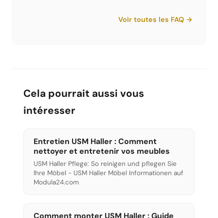
Dans le configurateur 3D, vous assemblez votre
recommandons au moins le set 5 pièces.
meuble selon vos souhaits - dimensions,
Voir toutes les FAQ →
couleurs, tablettes, portes et tiroirs. Vous voyez
un aperçu 3D en temps réel, la liste des pièces
et le prix estimé. Vous pouvez enregistrer,
partager et exporter votre configuration en PDF.
Cela pourrait aussi vous
intéresser
Entretien USM Haller : Comment
nettoyer et entretenir vos meubles
USM Haller Pflege: So reinigen und pflegen Sie
Ihre Möbel - USM Haller Möbel Informationen auf
Modula24.com
Comment monter USM Haller : Guide