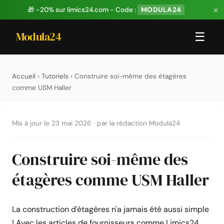
×
🎁 -20% sur limics24.com - Code :
MODULA24
Modula24
☰
Accueil
›
Tutoriels
› Construire soi-même des étagères
comme USM Haller
Mis à jour le 23 mai 2026
·
par la rédaction Modula24
Construire soi-même des
étagères comme USM Haller
La construction d'étagères n'a jamais été aussi simple
! Avec les articles de fournisseurs comme Limics24