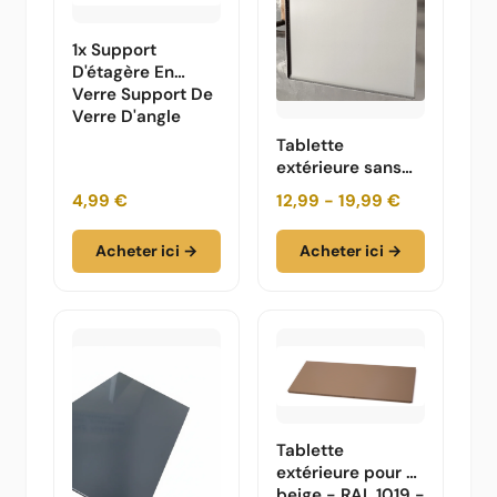
1x Support
D'étagère En
Verre Support De
Verre D'angle
Tablette
extérieure sans
revêtement en
4,99 €
12,99 - 19,99 €
poudre/peinture
Acheter ici →
Acheter ici →
Tablette
extérieure pour -
beige - RAL 1019 -