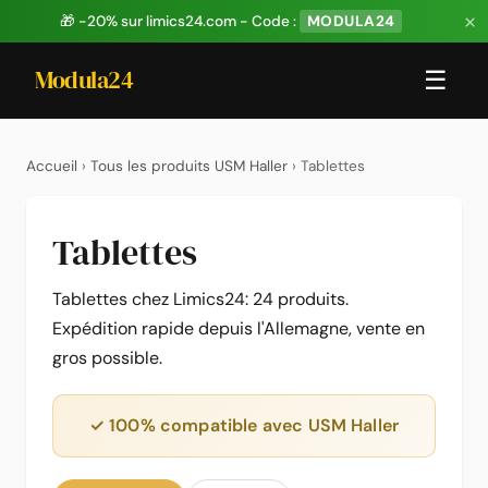
×
🎁 -20% sur limics24.com - Code :
MODULA24
Modula24
☰
Accueil
›
Tous les produits USM Haller
› Tablettes
Tablettes
Tablettes chez Limics24: 24 produits.
Expédition rapide depuis l'Allemagne, vente en
gros possible.
✓ 100% compatible avec USM Haller