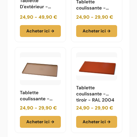
Tablette
Tablette
D'extérieur -
coulissante -
Blanc - RAL -
tiroir - RAL 1004 -
24,90 - 49,90 €
24,90 - 29,90 €
9010 - 75 50 35
jaune doré - 75
cm
50 35
Acheter ici →
Acheter ici →
Tablette
Tablette
coulissante -
coulissante -
tiroir - RAL 2004
tiroir - RAL 1019 -
- orange pur- 75
24,90 - 29,90 €
24,90 - 29,90 €
beige - 75 50 35
50 35
Acheter ici →
Acheter ici →