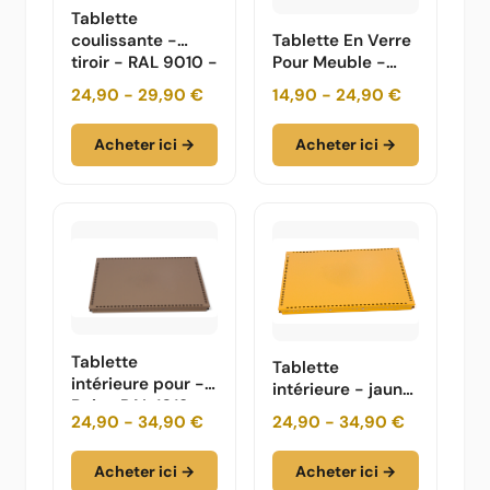
Tablette
coulissante -
Tablette En Verre
tiroir - RAL 9010 -
Pour Meuble -
blanc pur - 75 50
ESG
24,90 - 29,90 €
14,90 - 24,90 €
35
Acheter ici →
Acheter ici →
Tablette
Tablette
intérieure pour -
intérieure - jaune
Beige RAL 1019
doré RAL 1004
24,90 - 34,90 €
24,90 - 34,90 €
Acheter ici →
Acheter ici →