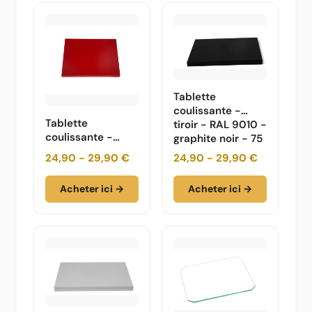
Tablette
coulissante -
Tablette
tiroir - RAL 9010 -
coulissante -
graphite noir - 75
tiroir - RAL 3003
50 35
24,90 - 29,90 €
24,90 - 29,90 €
- rouge rubis - 75
50 35
Acheter ici →
Acheter ici →