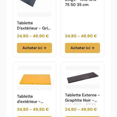
75 50 35 cm
Tablette
D'extérieur - Gris
Anthracite - RAL
24,90 - 49,90 €
24,90 - 49,90 €
- 7016 - 75 50 35
cm
Acheter ici →
Acheter ici →
Tablette Externe -
Tablette
Graphite Noir -
d'extérieur -
RAL 9011 - 75 50
jaune d'or - RAL
34,90 - 49,90 €
24,90 - 49,90 €
35 cm
1004 - 75 50 35