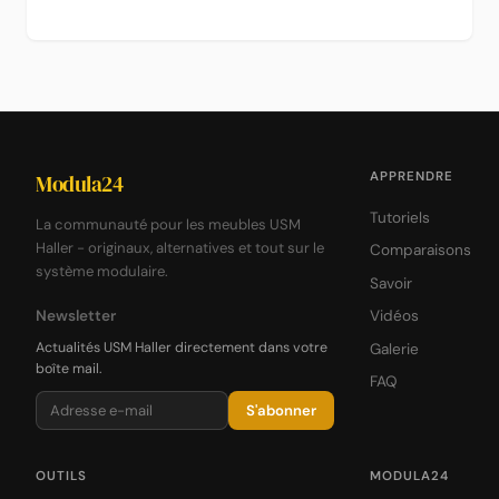
APPRENDRE
Modula24
Tutoriels
La communauté pour les meubles USM
Haller - originaux, alternatives et tout sur le
Comparaisons
système modulaire.
Savoir
Newsletter
Vidéos
Actualités USM Haller directement dans votre
Galerie
boîte mail.
FAQ
S'abonner
OUTILS
MODULA24