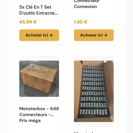
Connecteur
Connexion
5x Clé En T Set
D'outils Extracteur
De Connecteurs
45,99 €
1,50 €
Pour Meubles
Acheter ici →
Acheter ici →
Monsterbox - 648
Connecteurs -
Prix méga