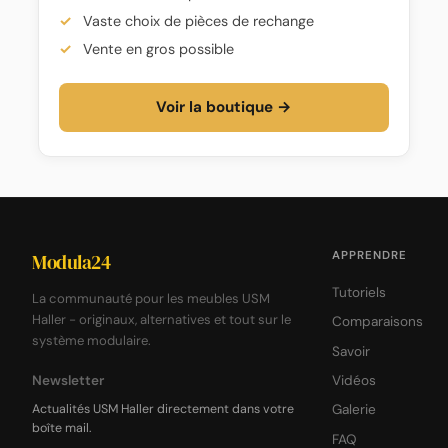
Vaste choix de pièces de rechange
Vente en gros possible
Voir la boutique →
APPRENDRE
Modula24
Tutoriels
La communauté pour les meubles USM
Haller - originaux, alternatives et tout sur le
Comparaisons
système modulaire.
Savoir
Newsletter
Vidéos
Actualités USM Haller directement dans votre
Galerie
boîte mail.
FAQ