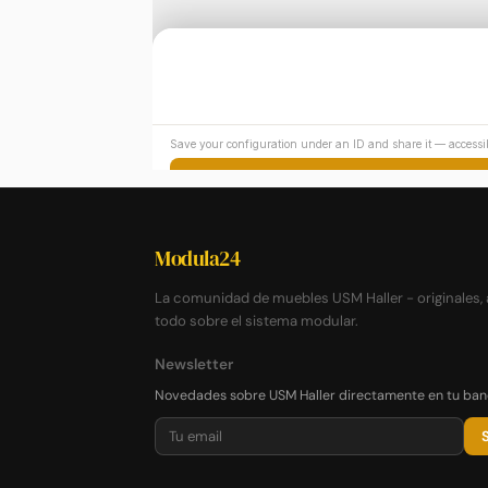
Modula24
La comunidad de muebles USM Haller - originales, a
todo sobre el sistema modular.
Newsletter
Novedades sobre USM Haller directamente en tu ban
S