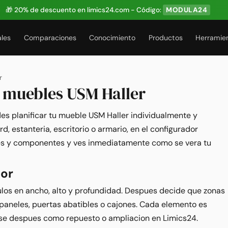
🎁 20% de descuento en limics24.com - Código:
MODULA24
ales
Comparaciones
Conocimiento
Productos
Herramie
r
 muebles USM Haller
s planificar tu mueble USM Haller individualmente y
rd, estanteria, escritorio o armario, en el configurador
res y componentes y ves inmediatamente como se vera tu
dor
los en ancho, alto y profundidad. Despues decide que zonas
paneles, puertas abatibles o cajones. Cada elemento es
se despues como repuesto o ampliacion en Limics24.