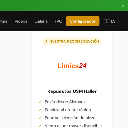
×
ntas
Videos
Galería
FAQ
Configurador
🇪🇸 ES
★ NUESTRA RECOMENDACIÓN
Repuestos USM Haller
Envío desde Alemania
Servicio al cliente rápido
Enorme selección de piezas
Venta al por mayor disponible