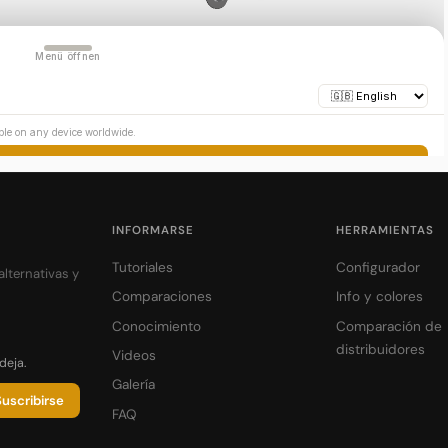
INFORMARSE
HERRAMIENTAS
Tutoriales
Configurador
lternativas y
Comparaciones
Info y colores
Conocimiento
Comparación de
distribuidores
Videos
deja.
Galería
uscribirse
FAQ