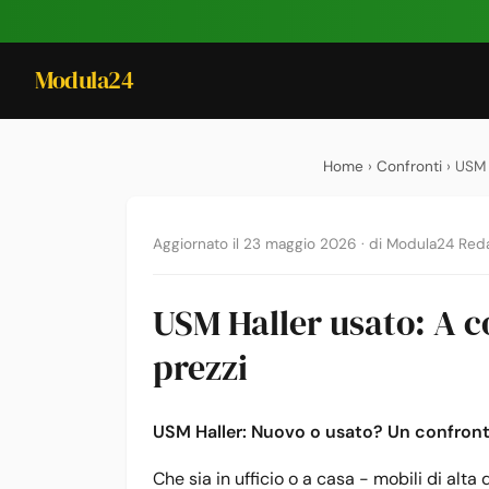
Modula24
Home
›
Confronti
› USM 
Aggiornato il 23 maggio 2026
·
di Modula24 Red
USM Haller usato: A c
prezzi
USM Haller: Nuovo o usato? Un confronto
Che sia in ufficio o a casa - mobili di al