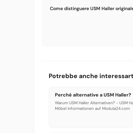
Anche liquidazioni di uffici possono val
Come distinguere USM Haller originale
connettori.
I mobili USM Haller originali hanno il lo
qualità e uniforme. I ricambi compatibil
della stessa qualità, semplicemente se
Potrebbe anche interessart
Perché alternative a USM Haller?
Warum USM Haller Alternativen? - USM Ha
Möbel Informationen auf Modula24.com