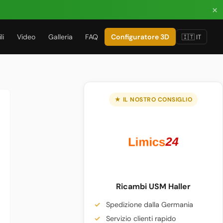
×
li
Video
Galleria
FAQ
Configuratore 3D
🇮🇹 IT
★ IL NOSTRO CONSIGLIO
Ricambi USM Haller
Spedizione dalla Germania
Servizio clienti rapido