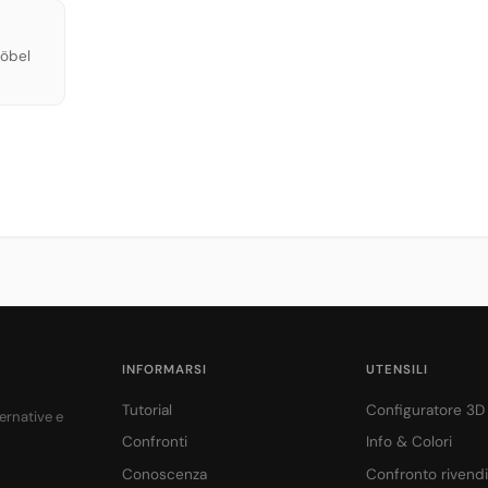
Möbel
INFORMARSI
UTENSILI
Tutorial
Configuratore 3D
ternative e
Confronti
Info & Colori
Conoscenza
Confronto rivendi