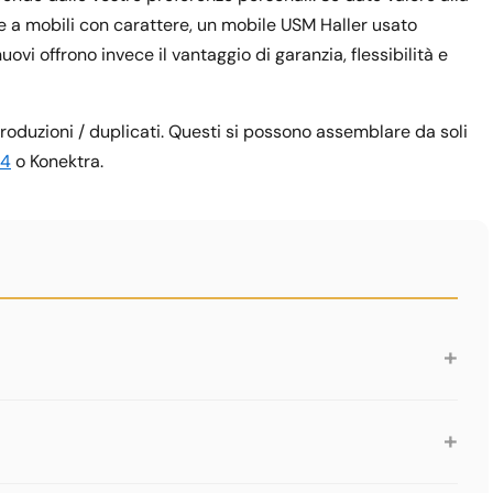
 e a mobili con carattere, un mobile USM Haller usato
uovi offrono invece il vantaggio di garanzia, flessibilità e
produzioni / duplicati. Questi si possono assemblare da soli
24
o Konektra.
+
specialmente pezzi completi in buone condizioni.
 non sono compatibili con la 2a. Prima dell'acquisto
+
ato della verniciatura.
, Catawiki o rivenditori specializzati di mobili design.