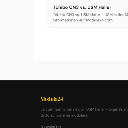
Tchibo CN3 vs. USM Haller
Tchibo CN3 vs. USM Haller - USM Haller 
Informationen auf Modula24.com
Modula24
La community per i mobili USM Haller - originali, al
tutto sul sistema modulare.
Newsletter