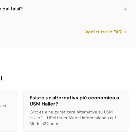
ere la pena. Verifica pezzi completi e generazione dei
+
 dai falsi?
go USM impresso sui connettori. La verniciatura è di alta
i come quelli di Limics24 non sono falsi ma repliche legali
Vedi tutte le FAQ →
nza marchio.
i
Esiste un'alternativa più economica a
USM Haller?
ller
Gibt es eine günstigere Alternative zu USM
Haller? - USM Haller Möbel Informationen auf
Modula24.com