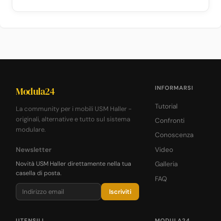
INFORMARSI
Modula24
Tutorial
La community per i mobili USM Haller -
originali, alternative e tutto sul sistema
Confronti
modulare.
Conoscenza
Newsletter
Video
Novità USM Haller direttamente nella tua
Galleria
casella di posta.
FAQ
Iscriviti
UTENSILI
MODULA24