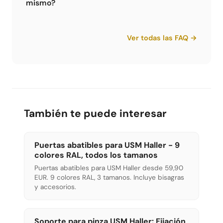
mismo?
afectada puede reemplazarse individualmente.
Sí, con las herramientas adecuadas es
En Limics24 hay piezas en los 14 colores RAL.
perfectamente factible. El sistema de enchufe
Ver todas las FAQ →
es lógico. Sin embargo, necesitas herramientas
especializadas - una caja de herramientas
normal no es suficiente. Recomendamos al
menos el set de 5 piezas.
También te puede interesar
Puertas abatibles para USM Haller - 9
colores RAL, todos los tamanos
Puertas abatibles para USM Haller desde 59,90
EUR. 9 colores RAL, 3 tamanos. Incluye bisagras
y accesorios.
Soporte para pinza USM Haller: Fijación