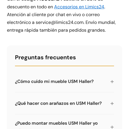
descuento en todo en
Accesorios en Limics24
.
Atención al cliente por chat en vivo o correo
electrónico a service@limics24.com. Envío mundial,
entrega rápida también para pedidos grandes.
Preguntas frecuentes
+
¿Cómo cuido mi mueble USM Haller?
Las superficies metálicas termolacadas son
robustas y fáciles de limpiar. Un paño húmedo
+
¿Qué hacer con arañazos en USM Haller?
con limpiador suave es suficiente para la
limpieza normal. No usar abrasivos. Para
Los arañazos pequeños se retocan con
suciedad fuerte, limpiacristales o mezcla de
rotuladores en el color RAL correspondiente.
¿Puedo montar muebles USM Haller yo
+
agua y alcohol en proporción 10:1.
Para daños mayores, el panel o puerta abatible