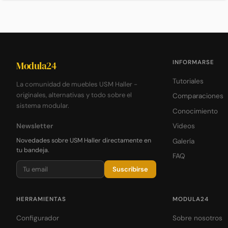
INFORMARSE
Modula24
Tutoriales
La comunidad de muebles USM Haller -
originales, alternativas y todo sobre el
Comparaciones
sistema modular.
Conocimiento
Newsletter
Videos
Novedades sobre USM Haller directamente en
Galería
tu bandeja.
FAQ
Suscribirse
HERRAMIENTAS
MODULA24
Configurador
Sobre nosotros