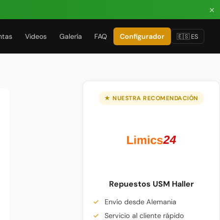
×
ntas
Videos
Galería
FAQ
Configurador
🇪🇸 ES
★ NUESTRA RECOMENDACIÓN
Repuestos USM Haller
Envío desde Alemania
Servicio al cliente rápido