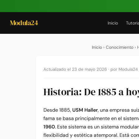
Modula24
Inicio
Tutori
Inicio
›
Conocimiento
› 
Actualizado el 23 de mayo 2026
·
por Modula24
Historia: De 1885 a ho
Desde 1885,
USM Haller
, una empresa sui
fama se basa principalmente en el sistem
1960
. Este sistema es un sistema modula
flexibilidad y estética atemporal. Está 