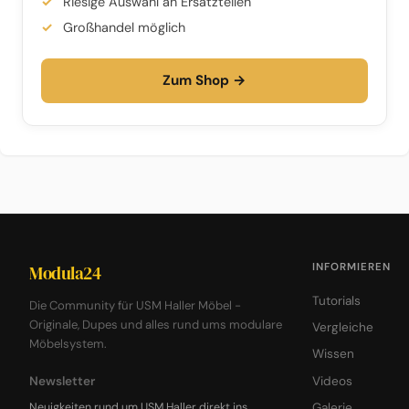
Riesige Auswahl an Ersatzteilen
Großhandel möglich
Zum Shop →
INFORMIEREN
Modula24
Tutorials
Die Community für USM Haller Möbel -
Originale, Dupes und alles rund ums modulare
Vergleiche
Möbelsystem.
Wissen
Newsletter
Videos
Neuigkeiten rund um USM Haller direkt ins
Galerie