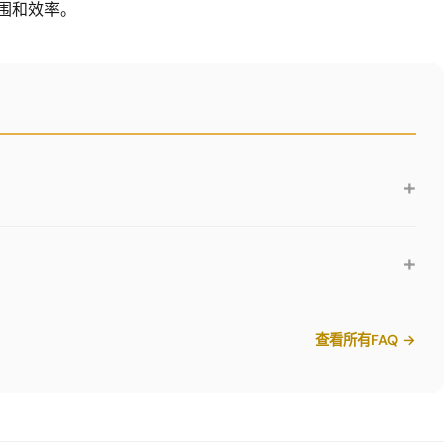
围和效率。
+
白、浅灰、中灰、炭灰、石墨黑、钢蓝、龙胆蓝、橄榄绿、金黄、纯
D配置器中试用所有颜色。
+
的未涂装搁板和翻盖门。您可以自己进行粉末涂装或使用金属专用涂
制颜色。
查看所有FAQ →