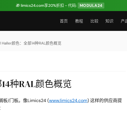
🎁 limics24.com享20%折扣 - 代码:
MODULA24
首页
教程
比较
知识
产
M Haller颜色：全部14种RAL颜色概览
全部14种RAL颜色概览
/门板。像Limics24 (
www.limics24.com
) 这样的供应商提
：