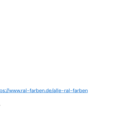
ps://www.ral-farben.de/alle-ral-farben
。