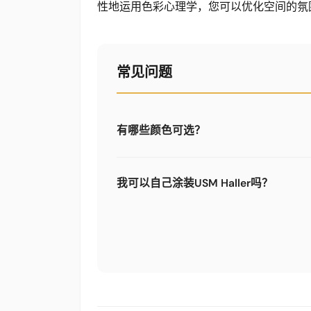
性地运用色彩心理学，您可以优化空间的氛
常见问题
有哪些颜色可选？
USM Haller共有14种官方颜色：纯
橙、宝石红、USM棕、USM米色等。在3
我可以自己涂装USM Haller吗？
可以。Limics24提供电镀锌钢板制成
料涂装 - 非常适合14种RAL颜色之外的定