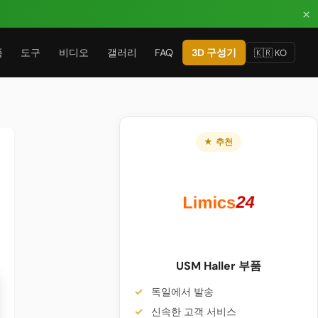
×
품
도구
비디오
갤러리
FAQ
3D 구성기
🇰🇷 KO
★ 추천
USM Haller 부품
독일에서 발송
신속한 고객 서비스