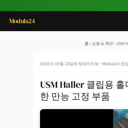
Modula24
홈
›
쇼핑 & 제안
› USM
2026년 05월 23일에 업데이트됨
·
Modula24 편
USM Haller 클립용
한 만능 고정 부품