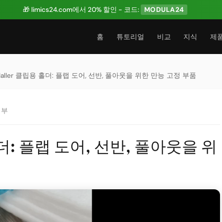
🎁 limics24.com에서 20% 할인 - 코드:
MODULA24
홈
튜토리얼
비교
지식
제
 Haller 클립용 홀더: 플랩 도어, 선반, 풀아웃을 위한 만능 고정 부품
집부
 홀더: 플랩 도어, 선반, 풀아웃을 위