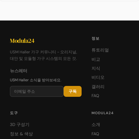
정보
Modula24
튜토리얼
USM Haller 가구 커뮤니티 - 오리지널,
대안 및 모듈형 가구 시스템의 모든 것.
비교
지식
뉴스레터
비디오
USM Haller 소식을 받아보세요.
갤러리
구독
FAQ
도구
MODULA24
3D 구성기
소개
정보 & 색상
FAQ