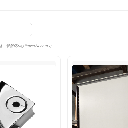
格。最新価格はlimics24.comで