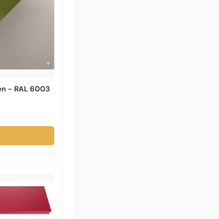
een - RAL 6003
→