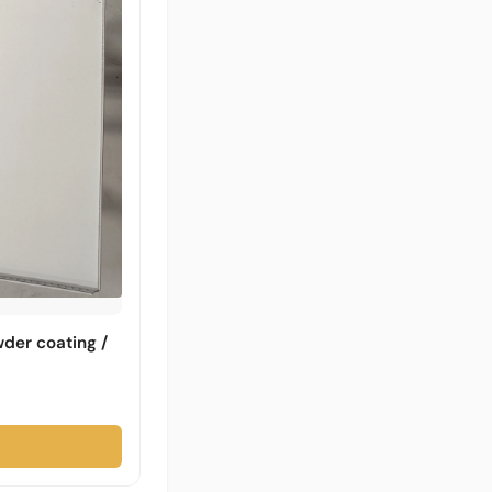
wder coating /
→