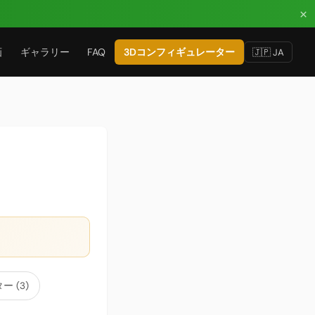
×
画
ギャラリー
FAQ
3Dコンフィギュレーター
🇯🇵 JA
ー (3)