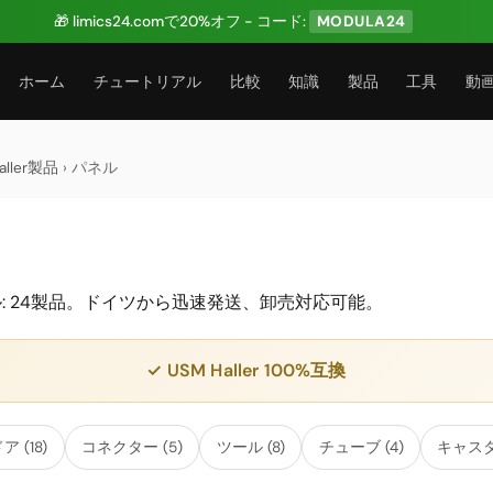
🎁 limics24.comで20%オフ - コード:
MODULA24
ホーム
チュートリアル
比較
知識
製品
工具
動
ller製品
› パネル
パネル: 24製品。ドイツから迅速発送、卸売対応可能。
✓ USM Haller 100%互換
ア (18)
コネクター (5)
ツール (8)
チューブ (4)
キャスタ