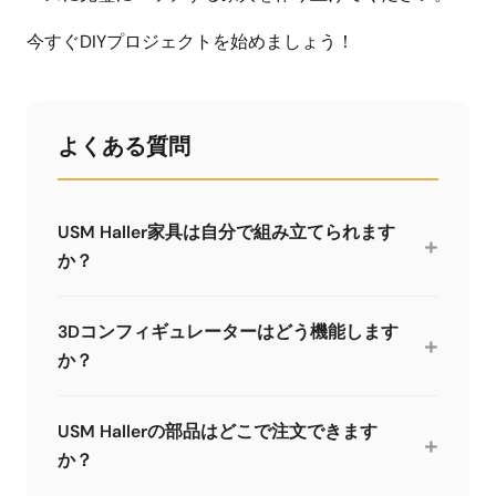
今すぐDIYプロジェクトを始めましょう！
よくある質問
USM Haller家具は自分で組み立てられます
+
か？
はい、適切な道具があれば十分に可能です。プラ
グインシステムは論理的です。ただし一般の工具
3Dコンフィギュレーターはどう機能します
+
箱では不十分で、専門工具が必要です。少なくと
か？
も5点工具セットをお勧めします。
3Dコンフィギュレーターでは家具を好みに合わせ
て組み立てます - 寸法、色、パネル、ドア、引き
USM Hallerの部品はどこで注文できます
+
出しトレイ。リアルタイム3Dプレビュー、パーツ
か？
リスト、推定価格が見られます。構成を保存、共