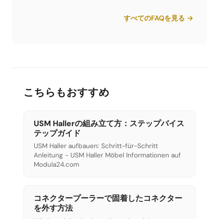
Modula24は直接販売していません。USM Haller互
有、PDFとしてエクスポートできます。
換交換部品の様々な販売店があります - 例えば
すべてのFAQを見る →
Limics24（私たちの意見では最高のサプライヤ
ー）、smow、Konektraなど。
こちらもおすすめ
USM Hallerの組み立て方：ステップバイス
テップガイド
USM Haller aufbauen: Schritt-für-Schritt
Anleitung - USM Haller Möbel Informationen auf
Modula24.com
コネクタープーラーで固着したコネクター
を外す方法