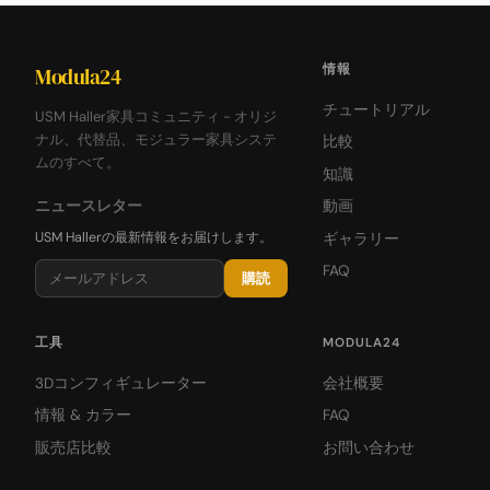
情報
Modula24
チュートリアル
USM Haller家具コミュニティ - オリジ
ナル、代替品、モジュラー家具システ
比較
ムのすべて。
知識
ニュースレター
動画
USM Hallerの最新情報をお届けします。
ギャラリー
FAQ
購読
工具
MODULA24
3Dコンフィギュレーター
会社概要
情報 & カラー
FAQ
販売店比較
お問い合わせ