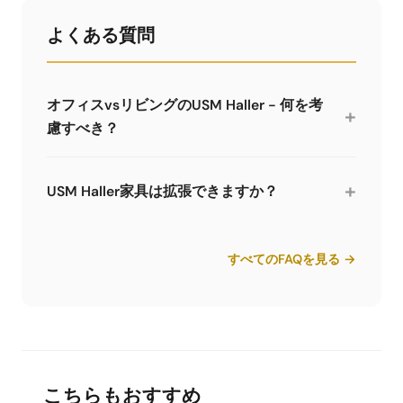
よくある質問
オフィスvsリビングのUSM Haller - 何を考
+
慮すべき？
オフィスでは主にファイリングキャビネットや大
きなサイドボードを使用し、しばしばニュートラ
+
USM Haller家具は拡張できますか？
ルな色です。リビングではTVスタンドやローボー
ドを使用し、アクセントとしてより大胆な色をよ
はい、システムの最大の利点の一つです。いつで
く使います。リビングには奥行き350mmの低い家
もセルを追加、削除、再配置できます。モジュラ
すべてのFAQを見る →
具が適しています。
ーシステムにより、家具を変化するニーズに何年
もかけて適応させることができます。
こちらもおすすめ