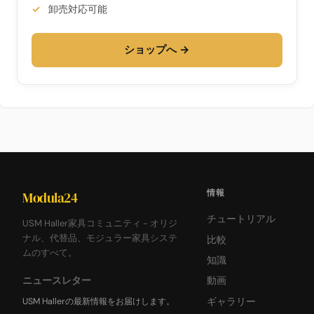
卸売対応可能
ショップへ →
情報
Modula24
チュートリアル
USM Haller家具コミュニティ - オリジ
ナル、代替品、モジュラー家具システ
比較
ムのすべて。
知識
ニュースレター
動画
USM Hallerの最新情報をお届けします。
ギャラリー