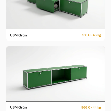
USM Haller Sideboard in USM Grün – 916 € – 46 kg –
USM Grün
916 € · 46 kg
fotorealistische KI-Vorschau
USM Haller Sideboard in USM Grün – 866 € – 44 kg –
USM Grün
866 € · 44 kg
fotorealistische KI-Vorschau