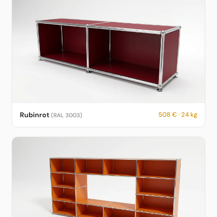
USM Haller Sideboard in Rubinrot – RAL 3003 – 508 € – 24 kg –
Rubinrot
508 € · 24 kg
(RAL 3003)
fotorealistische KI-Vorschau