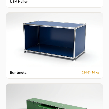
USM Haller
Vorschau
USM Haller Sideboard in Buntmetall – 291 € – 14 kg –
Buntmetall
291 € · 14 kg
fotorealistische KI-Vorschau