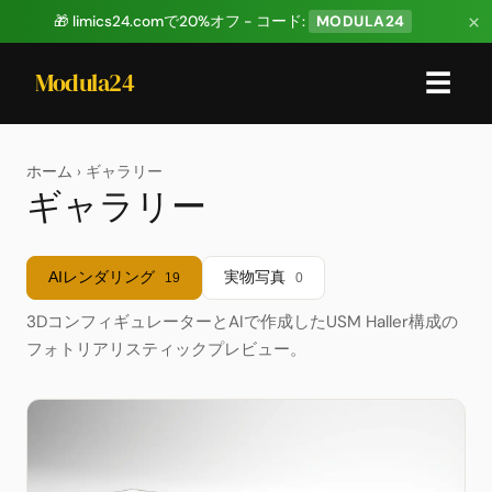
×
🎁 limics24.comで20%オフ - コード:
MODULA24
Modula24
☰
ホーム
› ギャラリー
ギャラリー
AIレンダリング
実物写真
19
0
3DコンフィギュレーターとAIで作成したUSM Haller構成の
フォトリアリスティックプレビュー。