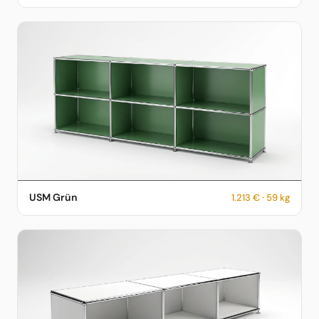
USM Haller Sideboard in USM Grün – 1.213 € – 59 kg –
USM Grün
1.213 € · 59 kg
fotorealistische KI-Vorschau