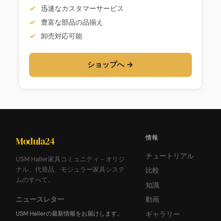
迅速なカスタマーサービス
豊富な部品の品揃え
卸売対応可能
ショップへ →
情報
Modula24
チュートリアル
USM Haller家具コミュニティ - オリジ
ナル、代替品、モジュラー家具システ
比較
ムのすべて。
知識
ニュースレター
動画
USM Hallerの最新情報をお届けします。
ギャラリー