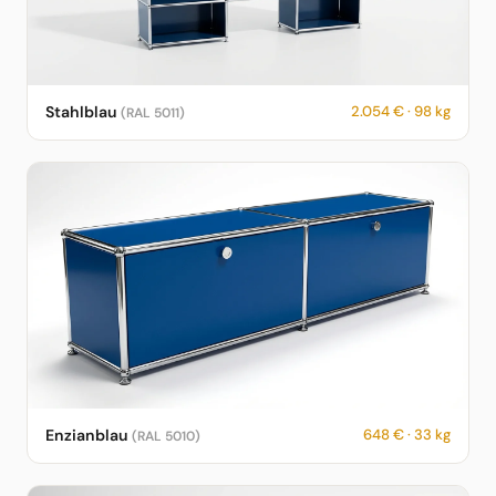
USM Haller Sideboard in Stahlblau – RAL 5011 – 2.054 € – 98 kg
Stahlblau
2.054 € · 98 kg
(RAL 5011)
– fotorealistische KI-Vorschau
USM Haller Sideboard in Enzianblau – RAL 5010 – 648 € – 33 kg
Enzianblau
648 € · 33 kg
(RAL 5010)
– fotorealistische KI-Vorschau