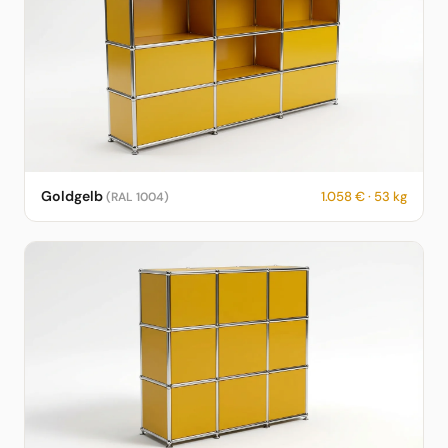
USM Haller Sideboard in Goldgelb – RAL 1004 – 1.058 € – 53 kg
Goldgelb
1.058 € · 53 kg
(RAL 1004)
– fotorealistische KI-Vorschau