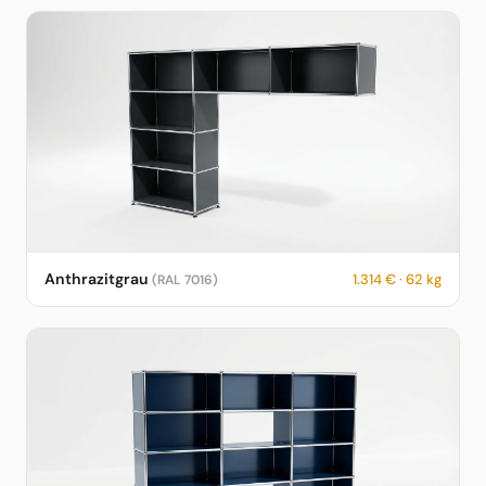
USM Haller Sideboard in Anthrazitgrau – RAL 7016 – 1.314 € – 62
Anthrazitgrau
1.314 € · 62 kg
(RAL 7016)
kg – fotorealistische KI-Vorschau